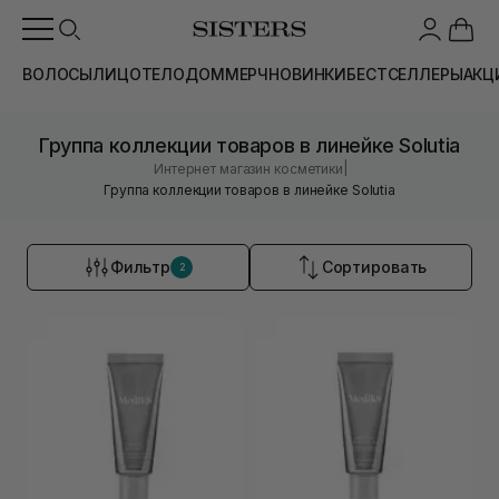
ВОЛОСЫ
ЛИЦО
ТЕЛО
ДОМ
МЕРЧ
НОВИНКИ
БЕСТСЕЛЛЕРЫ
АКЦ
Группа коллекции товаров в линейке Solutia
|
Интернет магазин косметики
Группа коллекции товаров в линейке Solutia
Фильтр
Сортировать
2