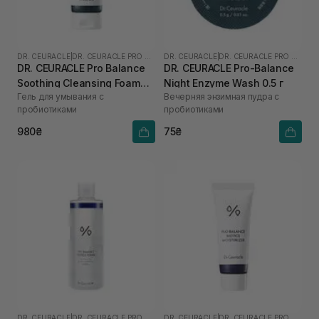
DR. CEURACLE
|
DR. CEURACLE PRO BALANCE
DR. CEURACLE
|
DR. CEURACLE PRO BALANCE
DR. CEURACLE Pro Balance
DR. CEURACLE Pro-Balance
Soothing Cleansing Foam
Night Enzyme Wash 0.5 г
Гель для умывания с
Вечерняя энзимная пудра с
150 мл
пробиотиками
пробиотиками
980₴
75₴
DR. CEURACLE
|
DR. CEURACLE PRO BALANCE
DR. CEURACLE
|
DR. CEURACLE PRO BALANCE