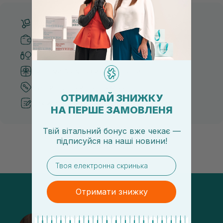
Бесплатная доставка от 3000 UAH
Безопасные способы оплаты
Только оригинальная косметика
Система бонусов и лояльности
Лучшие цены и топ товары
ОТРИМАЙ ЗНИЖКУ
Рекомендации от косметологов
НА ПЕРШЕ ЗАМОВЛЕНЯ
Твій вітальний бонус вже чекає —
підписуйся
на
наші новини!
email
Отримати знижку
@sisters_stelmakh в Instagram