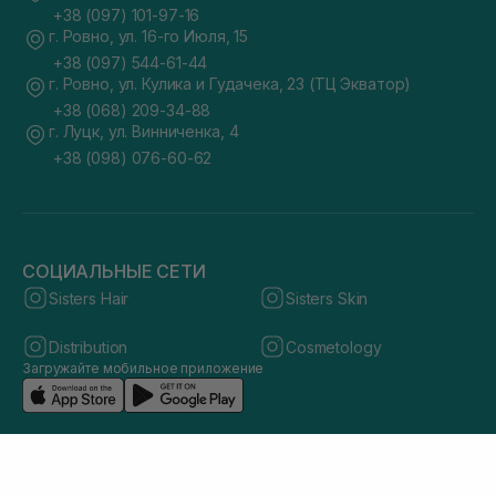
+38 (097) 101-97-16
г. Ровно, ул. 16-го Июля, 15
+38 (097) 544-61-44
г. Ровно, ул. Кулика и Гудачека, 23 (ТЦ Экватор)
+38 (068) 209-34-88
г. Луцк, ул. Винниченка, 4
+38 (098) 076-60-62
СОЦИАЛЬНЫЕ СЕТИ
Sisters Hair
Sisters Skin
Distribution
Cosmetology
Загружайте мобильное приложение