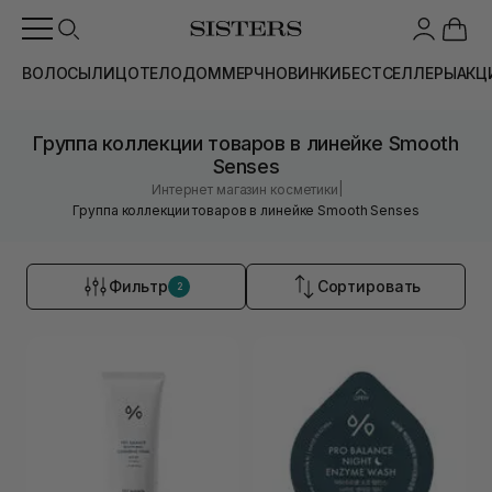
ВОЛОСЫ
ЛИЦО
ТЕЛО
ДОМ
МЕРЧ
НОВИНКИ
БЕСТСЕЛЛЕРЫ
АКЦ
Группа коллекции товаров в линейке Smooth
Senses
|
Интернет магазин косметики
Группа коллекции товаров в линейке Smooth Senses
Фильтр
Сортировать
2