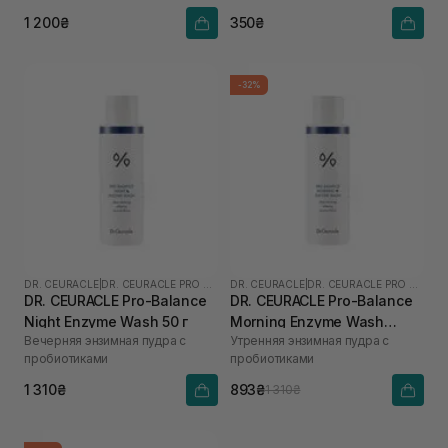
1 200₴
350₴
-32%
DR. CEURACLE
|
DR. CEURACLE PRO BALANCE
DR. CEURACLE
|
DR. CEURACLE PRO BALANCE
DR. CEURACLE Pro-Balance
DR. CEURACLE Pro-Balance
Night Enzyme Wash 50 г
Morning Enzyme Wash
Вечерняя энзимная пудра с
Утренняя энзимная пудра с
(термін до 01.27р.) 50 г
пробиотиками
пробиотиками
1 310₴
893₴
1 310₴