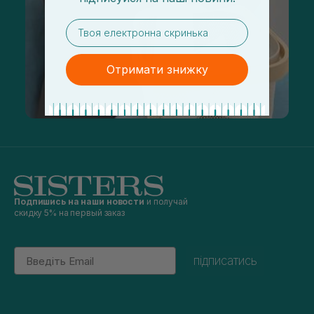
email
Отримати знижку
Подпишись на наши новости
и получай
скидку 5% на первый заказ
Email
підписатись