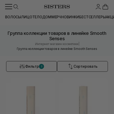
ВОЛОСЫ
ЛИЦО
ТЕЛО
ДОМ
МЕРЧ
НОВИНКИ
БЕСТСЕЛЛЕРЫ
АКЦ
Группа коллекции товаров в линейке Smooth
Senses
|
Интернет магазин косметики
Группа коллекции товаров в линейке Smooth Senses
Фильтр
Сортировать
2