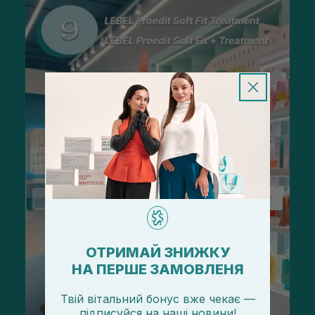
ОТРИМАЙ ЗНИЖКУ
НА ПЕРШЕ ЗАМОВЛЕНЯ
Твій вітальний бонус вже чекає —
підписуйся
на
наші новини!