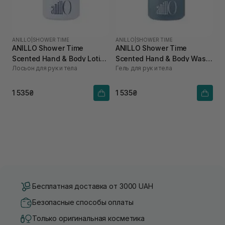
ANILLO
|
SHOWER TIME
ANILLO
|
SHOWER TIME
ANILLO Shower Time
ANILLO Shower Time
Scented Hand & Body Lotion
Scented Hand & Body Wash
Лосьон для рук и тела
Гель для рук и тела
450 мл
450 мл
1 535₴
1 535₴
Бесплатная доставка от 3000 UAH
Безопасные способы оплаты
Только оригинальная косметика