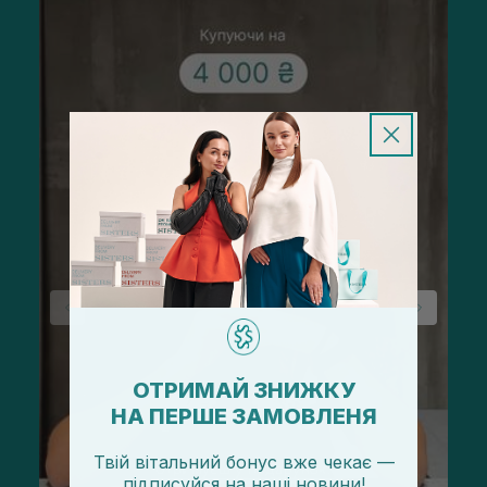
ОТРИМАЙ ЗНИЖКУ
НА ПЕРШЕ ЗАМОВЛЕНЯ
Твій вітальний бонус вже чекає —
підписуйся
на
наші новини!