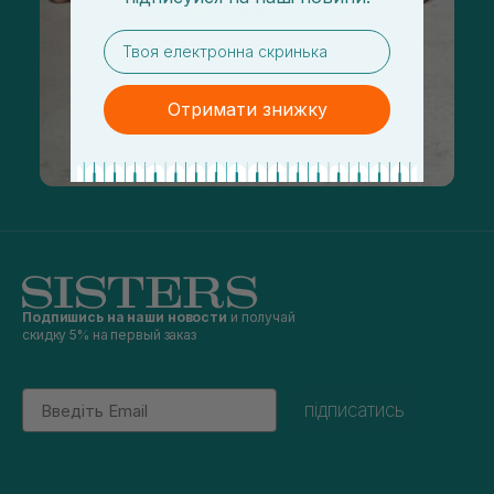
email
Отримати знижку
Подпишись на наши новости
и получай
скидку 5% на первый заказ
Email
підписатись