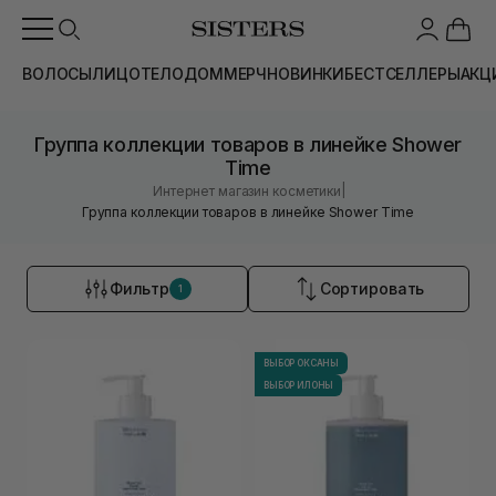
ВОЛОСЫ
ЛИЦО
ТЕЛО
ДОМ
МЕРЧ
НОВИНКИ
БЕСТСЕЛЛЕРЫ
АКЦ
Группа коллекции товаров в линейке Shower
Time
|
Интернет магазин косметики
Группа коллекции товаров в линейке Shower Time
Фильтр
Сортировать
1
ВЫБОР ОКСАНЫ
ВЫБОР ИЛОНЫ