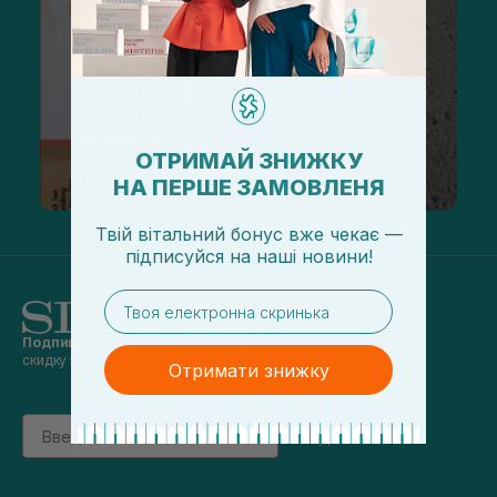
ОТРИМАЙ ЗНИЖКУ
НА ПЕРШЕ ЗАМОВЛЕНЯ
Твій вітальний бонус вже чекає —
підписуйся
на
наші новини!
email
Подпишись на наши новости
и получай
скидку 5% на первый заказ
Отримати знижку
Email
підписатись