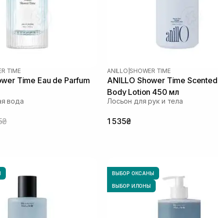
R TIME
ANILLO
|
SHOWER TIME
wer Time Eau de Parfum
ANILLO Shower Time Scented
Body Lotion 450 мл
я вода
Лосьон для рук и тела
5₴
1 535₴
Ы
ВЫБОР ОКСАНЫ
ВЫБОР ИЛОНЫ