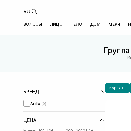
RU
ВОЛОСЫ
ЛИЦО
ТЕЛО
ДОМ
МЕРЧ
Н
Группа
И
Корея
БРЕНД
Anillo
(9)
ЦЕНА
Меньше 100 UAH
1000 – 2000 UAH