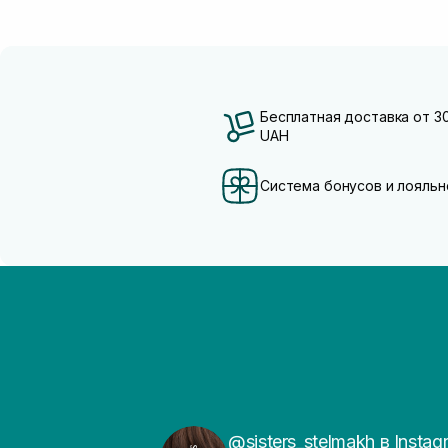
Бесплатная доставка от 3
UAH
Система бонусов и лояльн
@sisters_stelmakh в Instag