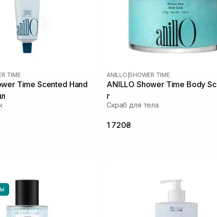
R TIME
ANILLO
|
SHOWER TIME
wer Time Scented Hand
ANILLO Shower Time Body Sc
мл
г
к
Скраб для тела
1 720₴
НЫ