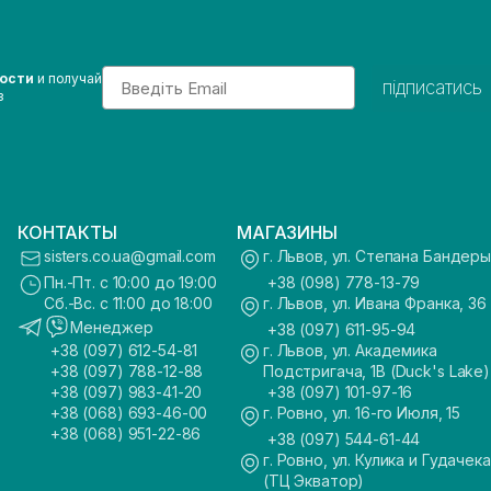
Email
вости
и получай
підписатись
з
КОНТАКТЫ
МАГАЗИНЫ
sisters.co.ua@gmail.com
г. Львов, ул. Степана Бандеры
Пн.-Пт. с 10:00 до 19:00
+38 (098) 778-13-79
Сб.-Вс. с 11:00 до 18:00
г. Львов, ул. Ивана Франка, 36
Менеджер
+38 (097) 611-95-94
+38 (097) 612-54-81
г. Львов, ул. Академика
+38 (097) 788-12-88
Подстригача, 1В (Duck's Lake)
+38 (097) 983-41-20
+38 (097) 101-97-16
+38 (068) 693-46-00
г. Ровно, ул. 16-го Июля, 15
+38 (068) 951-22-86
+38 (097) 544-61-44
г. Ровно, ул. Кулика и Гудачека
(ТЦ Экватор)