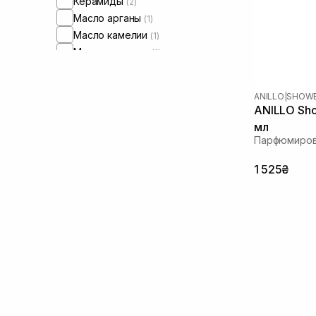
Керамиды
(2)
Масло арганы
(1)
Масло камелии
(1)
Масло миндаля
(1)
Масло касторовое
(1)
Протеины
(1)
ANILLO
|
SHOWE
ANILLO Sho
мл
Парфюмиров
1 525₴