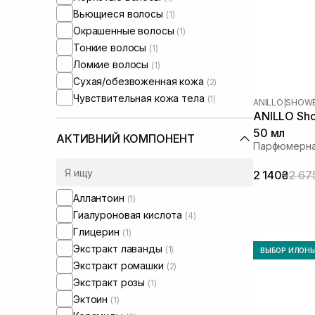
Вьющиеся волосы
(1)
Окрашенные волосы
(1)
Тонкие волосы
(1)
Ломкие волосы
(1)
Сухая/обезвоженная кожа
(2)
Чувствительная кожа тела
(1)
ANILLO
|
SHOWE
ANILLO Sho
50 мл
АКТИВНИЙ КОМПОНЕНТ
Парфюмерна
2 140₴
2 67
Аллантоин
(1)
Гиалуроновая кислота
(4)
Глицерин
(1)
Экстракт лаванды
(1)
ВЫБОР ИЛОН
Экстракт ромашки
(2)
Экстракт розы
(1)
Эктоин
(1)