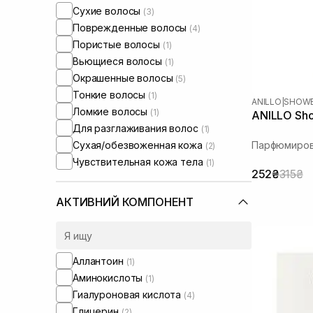
Сухие волосы
(3)
Поврежденные волосы
(4)
Пористые волосы
(1)
Вьющиеся волосы
(1)
Окрашенные волосы
(5)
Тонкие волосы
(1)
ANILLO
|
SHOWE
Ломкие волосы
(1)
ANILLO Sho
Для разглаживания волос
(1)
Сухая/обезвоженная кожа
Парфюмиров
(2)
Чувствительная кожа тела
(1)
252₴
315₴
АКТИВНИЙ КОМПОНЕНТ
Аллантоин
(1)
Аминокислоты
(1)
Гиалуроновая кислота
(4)
Глицерин
(2)