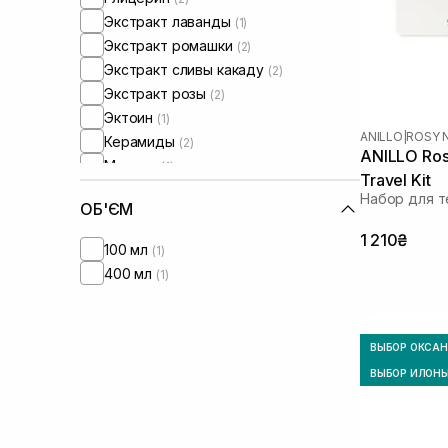
Экстракт лаванды
(1)
Экстракт ромашки
(2)
Экстракт сливы какаду
(2)
Экстракт розы
(2)
Эктоин
(1)
ANILLO
|
ROSY 
Керамиды
(2)
ANILLO Ros
Ментол
(1)
Travel Kit
Масло арганы
(1)
Набор для т
ОБ'ЄМ
Масло камелии
(1)
Масло миндаля
1 210₴
(1)
100 мл
(1)
Масло касторовое
(1)
400 мл
(1)
Протеины
(2)
Протеины пшеницы
(1)
Розмарин
(1)
ВЫБОР ОКСА
Токоферол
(1)
ВЫБОР ИЛОН