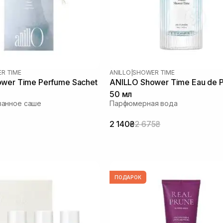
R TIME
ANILLO
|
SHOWER TIME
wer Time Perfume Sachet
ANILLO Shower Time Eau de 
50 мл
анное саше
Парфюмерная вода
2 140₴
2 675₴
ПОДАРОК