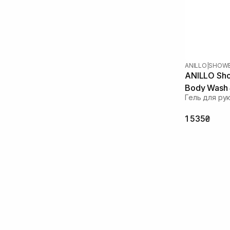
ANILLO
|
SHOWE
ANILLO Sho
Body Wash
Гель для рук
1 535₴