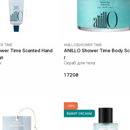
R TIME
ANILLO
|
SHOWER TIME
wer Time Scented Hand
ANILLO Shower Time Body Sc
мл
г
к
Скраб для тела
1 720₴
-20%
ВЫБОР ОКСАНЫ