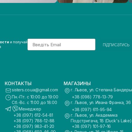
Email
вости
и получай
підписатись
з
КОНТАКТЫ
МАГАЗИНЫ
sisters.co.ua@gmail.com
г. Львов, ул. Степана Бандеры
Пн.-Пт. с 10:00 до 19:00
+38 (098) 778-13-79
Сб.-Вс. с 11:00 до 18:00
г. Львов, ул. Ивана Франка, 36
Менеджер
+38 (097) 611-95-94
+38 (097) 612-54-81
г. Львов, ул. Академика
+38 (097) 788-12-88
Подстригача, 1В (Duck's Lake)
+38 (097) 983-41-20
+38 (097) 101-97-16
+38 (068) 693-46-00
г. Ровно, ул. 16-го Июля, 15