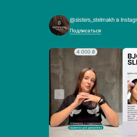
@sisters_stelmakh в Instag
Подписаться