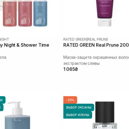
NIGHT
RATED GREEN
|
REAL PRUNE
y Night & Shower Time
RATED GREEN Real Prune 200
ела
Маска-защита окрашенных воло
экстрактом сливы
1 065₴
НЫ
-20%
Ы
ВЫБОР ОКСАНЫ
ВЫБОР ИЛОНЫ