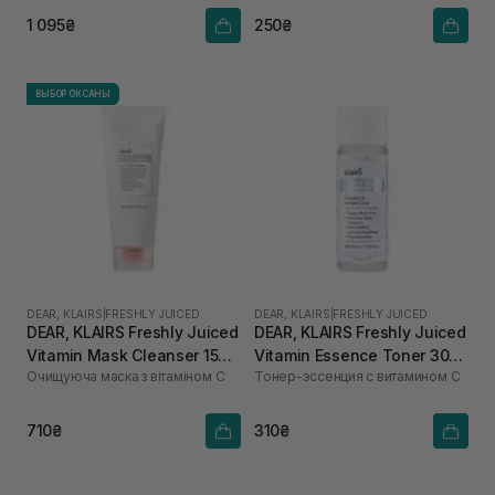
1 095₴
250₴
ВЫБОР ОКСАНЫ
DEAR, KLAIRS
|
FRESHLY JUICED
DEAR, KLAIRS
|
FRESHLY JUICED
DEAR, KLAIRS Freshly Juiced
DEAR, KLAIRS Freshly Juiced
Vitamin Mask Cleanser 150
Vitamin Essence Toner 30
Очищуюча маска з вітаміном С
Тонер-эссенция с витамином C
мл
мл
710₴
310₴