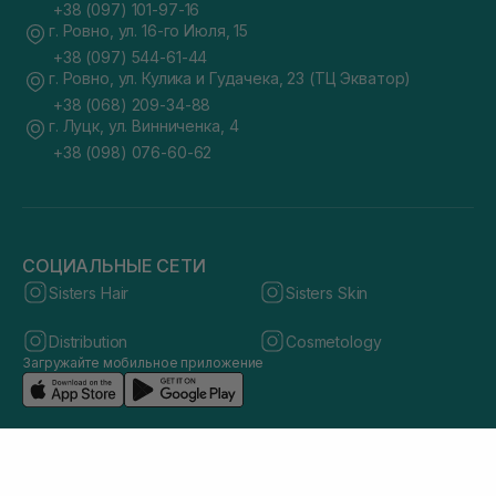
+38 (097) 101-97-16
г. Ровно, ул. 16-го Июля, 15
+38 (097) 544-61-44
г. Ровно, ул. Кулика и Гудачека, 23 (ТЦ Экватор)
+38 (068) 209-34-88
г. Луцк, ул. Винниченка, 4
+38 (098) 076-60-62
СОЦИАЛЬНЫЕ СЕТИ
Sisters Hair
Sisters Skin
Distribution
Cosmetology
Загружайте мобильное приложение