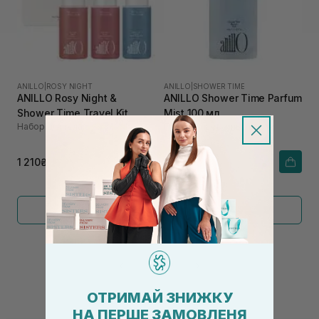
ANILLO
|
ROSY NIGHT
ANILLO
|
SHOWER TIME
ANILLO Rosy Night &
ANILLO Shower Time Parfum
Shower Time Travel Kit
Mist 100 мл
Набор для тела
Парфюмированный мист
1 210₴
1 525₴
Показать больше
←
1
2
→
ОТРИМАЙ ЗНИЖКУ
НА ПЕРШЕ ЗАМОВЛЕНЯ