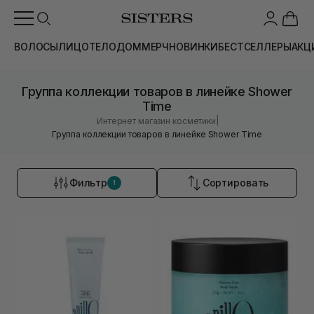
ВОЛОСЫ
ЛИЦО
ТЕЛО
ДОМ
МЕРЧ
НОВИНКИ
БЕСТСЕЛЛЕРЫ
АКЦ
Группа коллекции товаров в линейке Shower
Time
|
Интернет магазин косметики
Группа коллекции товаров в линейке Shower Time
Фильтр
Сортировать
1