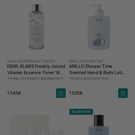
DEAR, KLAIRS
|
FRESHLY JUICED
ANILLO
|
SHOWER TIME
DEAR, KLAIRS Freshly Juiced
ANILLO Shower Time
Vitamin Essence Toner 180
Scented Hand & Body Lotion
Тонер-эссенция с витамином C
Лосьон для рук и тела
мл
450 мл
1 045₴
1 535₴
ВЫБОР ИЛОНЫ