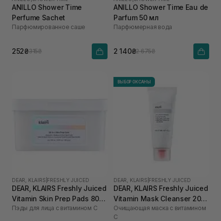
ANILLO Shower Time
ANILLO Shower Time Eau de
Perfume Sachet
Parfum 50 мл
Парфюмированное саше
Парфюмерная вода
252₴
2 140₴
315₴
2 675₴
ВЫБОР ОКСАНЫ
DEAR, KLAIRS
|
FRESHLY JUICED
DEAR, KLAIRS
|
FRESHLY JUICED
DEAR, KLAIRS Freshly Juiced
DEAR, KLAIRS Freshly Juiced
Vitamin Skin Prep Pads 80
Vitamin Mask Cleanser 20
Пэды для лица с витамином C
Очищающая маска с витамином
шт
мл
C