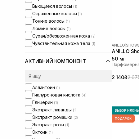
Вьющиеся волосы
(1)
Окрашенные волосы
(1)
Тонкие волосы
(1)
Ломкие волосы
(1)
Сухая/обезвоженная кожа
(2)
Чувствительная кожа тела
(1)
ANILLO
|
SHOWE
ANILLO Sho
50 мл
АКТИВНИЙ КОМПОНЕНТ
Парфюмерна
2 140₴
2 67
Аллантоин
(1)
Гиалуроновая кислота
(4)
Глицерин
(1)
Экстракт лаванды
(1)
ВЫБОР ИЛОН
Экстракт ромашки
(2)
ПОДАРОК
Экстракт розы
(1)
Эктоин
(1)