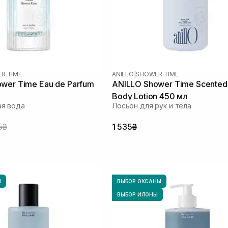
R TIME
ANILLO
|
SHOWER TIME
wer Time Eau de Parfum
ANILLO Shower Time Scented
Body Lotion 450 мл
я вода
Лосьон для рук и тела
5₴
1 535₴
Ы
ВЫБОР ОКСАНЫ
ВЫБОР ИЛОНЫ