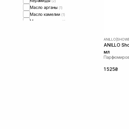
Керамиды
(2)
Масло арганы
(1)
Масло камелии
(1)
Масло миндаля
(1)
Масло касторовое
(1)
Протеины
(1)
ANILLO
|
SHOWE
ANILLO Sho
мл
Парфюмиров
1 525₴