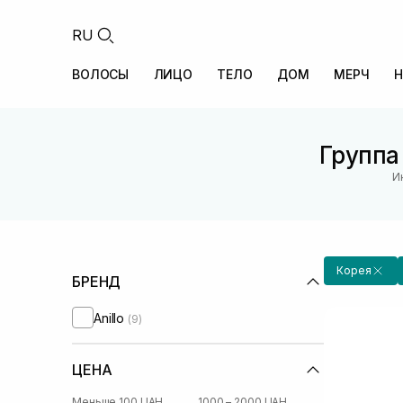
RU
ВОЛОСЫ
ЛИЦО
ТЕЛО
ДОМ
МЕРЧ
Н
Группа
И
Корея
БРЕНД
Anillo
(9)
ЦЕНА
Меньше 100 UAH
1000 – 2000 UAH