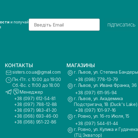
Email
вости
и получай
підписатись
з
КОНТАКТЫ
МАГАЗИНЫ
sisters.co.ua@gmail.com
г. Львов, ул. Степана Бандеры
Пн.-Пт. с 10:00 до 19:00
+38 (098) 778-13-79
Сб.-Вс. с 11:00 до 18:00
г. Львов, ул. Ивана Франка, 36
Менеджер
+38 (097) 611-95-94
+38 (097) 612-54-81
г. Львов, ул. Академика
+38 (097) 788-12-88
Подстригача, 1В (Duck's Lake)
+38 (097) 983-41-20
+38 (097) 101-97-16
+38 (068) 693-46-00
г. Ровно, ул. 16-го Июля, 15
+38 (068) 951-22-86
+38 (097) 544-61-44
г. Ровно, ул. Кулика и Гудачека
(ТЦ Экватор)