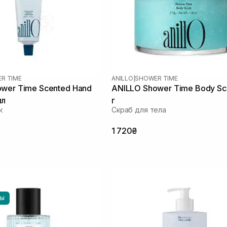
R TIME
ANILLO
|
SHOWER TIME
wer Time Scented Hand
ANILLO Shower Time Body Sc
мл
г
к
Скраб для тела
1 720₴
НЫ