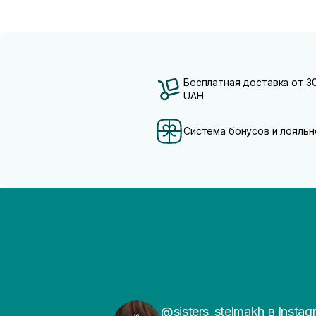
Бесплатная доставка от 3
UAH
Система бонусов и лояльн
@sisters_stelmakh в Instag