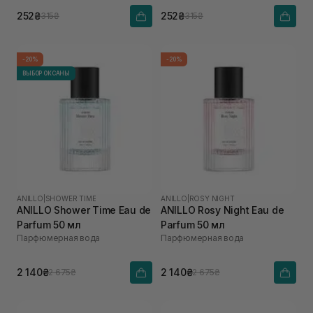
252₴
252₴
315₴
315₴
-20%
-20%
ВЫБОР ОКСАНЫ
ANILLO
|
SHOWER TIME
ANILLO
|
ROSY NIGHT
ANILLO Shower Time Eau de
ANILLO Rosy Night Eau de
Parfum 50 мл
Parfum 50 мл
Парфюмерная вода
Парфюмерная вода
2 140₴
2 140₴
2 675₴
2 675₴