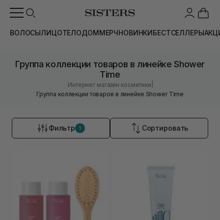
ВОЛОСЫ
ЛИЦО
ТЕЛО
ДОМ
МЕРЧ
НОВИНКИ
БЕСТСЕЛЛЕРЫ
АКЦ
Группа коллекции товаров в линейке Shower
Time
|
Интернет магазин косметики
Группа коллекции товаров в линейке Shower Time
Фильтр
Сортировать
1