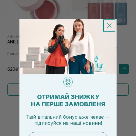
ANILLO
|
ROSY NIGHT
ANILLO
|
ROSY NIGHT
ANILLO Rosy Glow Balm 5 г
ANILLO Rosy Night &
Shower Time Travel Kit
Бальзам для губ
Набор для тела
620₴
1 210₴
775₴
Показать больше
ОТРИМАЙ ЗНИЖКУ
НА ПЕРШЕ ЗАМОВЛЕНЯ
←
1
2
3
→
Твій вітальний бонус вже чекає —
підписуйся
на
наші новини!
email