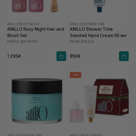
ANILLO
|
ROSY NIGHT
ANILLO
|
SHOWER TIME
ANILLO Rosy Night Hair and
ANILLO Shower Time
Brush Set
Scented Hand Cream 50 мл
Набор для волос
Крем для рук
1 295₴
850₴
-20%
ANILLO
|
SHOWER TIME
ANILLO
|
ROSY NIGHT