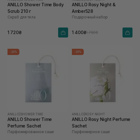
ANILLO Shower Time Body
ANILLO Rosy Night &
Scrub 210 г
Amber528
Скраб для тела
Подарочный набор
1 720₴
1 400₴
1 760₴
-20%
-20%
ANILLO
|
SHOWER TIME
ANILLO
|
ROSY NIGHT
ANILLO Shower Time
ANILLO Rosy Night Perfume
Perfume Sachet
Sachet
Парфюмированное саше
Парфюмерное саше