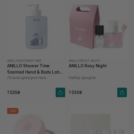
ANILLO
|
SHOWER TIME
ANILLO
|
ROSY NIGHT
ANILLO Shower Time
ANILLO Rosy Night
Scented Hand & Body Lotion
Лосьон для рук и тела
Набор средств
450 мл
1 535₴
1 530₴
-20%