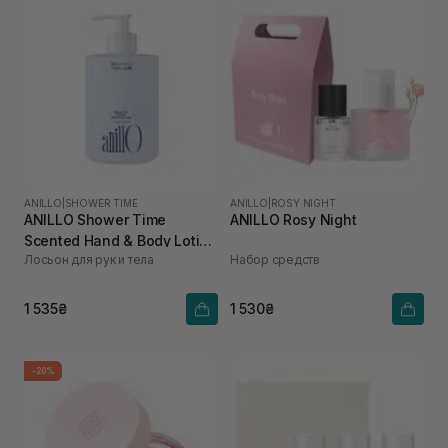
ANILLO
|
SHOWER TIME
ANILLO
|
ROSY NIGHT
ANILLO Shower Time
ANILLO Rosy Night
Scented Hand & Body Lotion
Лосьон для рук и тела
Набор средств
450 мл
1 535₴
1 530₴
-20%