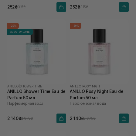
252₴
252₴
315₴
315₴
-20%
-20%
ВЫБОР ОКСАНЫ
ANILLO
|
SHOWER TIME
ANILLO
|
ROSY NIGHT
ANILLO Shower Time Eau de
ANILLO Rosy Night Eau de
Parfum 50 мл
Parfum 50 мл
Парфюмерная вода
Парфюмерная вода
2 140₴
2 140₴
2 675₴
2 675₴