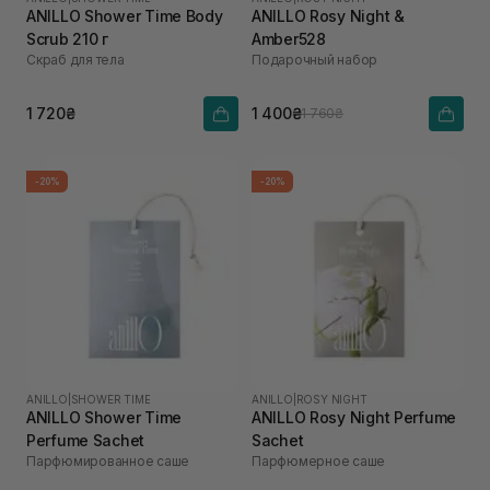
ANILLO Shower Time Body
ANILLO Rosy Night &
Scrub 210 г
Amber528
Скраб для тела
Подарочный набор
1 720₴
1 400₴
1 760₴
-20%
-20%
ANILLO
|
SHOWER TIME
ANILLO
|
ROSY NIGHT
ANILLO Shower Time
ANILLO Rosy Night Perfume
Perfume Sachet
Sachet
Парфюмированное саше
Парфюмерное саше