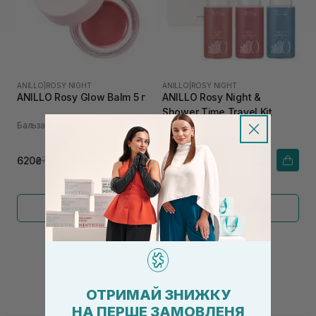
ANILLO
|
ROSY NIGHT
ANILLO
|
ROSY NIGHT
ANILLO Rosy Glow Balm 5 г
ANILLO Rosy Night &
Shower Time Travel Kit
Бальзам для губ
Набор для тела
620₴
1 210₴
775₴
Показать больше
←
1
2
3
→
ОТРИМАЙ ЗНИЖКУ
НА ПЕРШЕ ЗАМОВЛЕНЯ