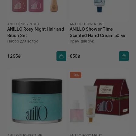
ANILLO
|
ROSY NIGHT
ANILLO
|
SHOWER TIME
ANILLO Rosy Night Hair and
ANILLO Shower Time
Brush Set
Scented Hand Cream 50 мл
Набор для волос
Крем для рук
1 295₴
850₴
-20%
ANILLO
|
SHOWER TIME
ANILLO
|
ROSY NIGHT