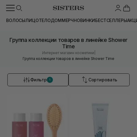
ВОЛОСЫ
ЛИЦО
ТЕЛО
ДОМ
МЕРЧ
НОВИНКИ
БЕСТСЕЛЛЕРЫ
АКЦ
Группа коллекции товаров в линейке Shower
Time
|
Интернет магазин косметики
Группа коллекции товаров в линейке Shower Time
Фильтр
Сортировать
1