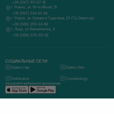
+38 (097) 101-97-16
г. Ровно, ул. 16-го Июля, 15
+38 (097) 544-61-44
г. Ровно, ул. Кулика и Гудачека, 23 (ТЦ Экватор)
+38 (068) 209-34-88
г. Луцк, ул. Винниченка, 4
+38 (098) 076-60-62
СОЦИАЛЬНЫЕ СЕТИ
Sisters Hair
Sisters Skin
Distribution
Cosmetology
Загружайте мобильное приложение