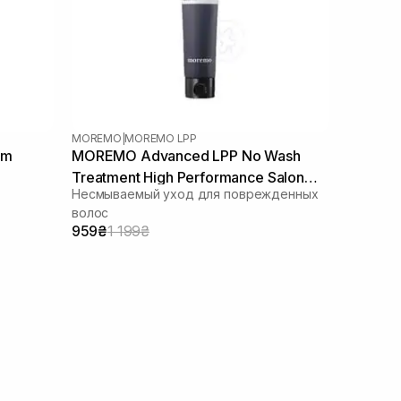
MOREMO
|
MOREMO LPP
um
MOREMO Advanced LPP No Wash
Treatment High Performance Salon
Несмываемый уход для поврежденных
Technology 150 мл
волос
959₴
1 199₴