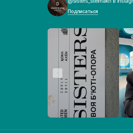
@sisters_stelmakh в Instag
Подписаться