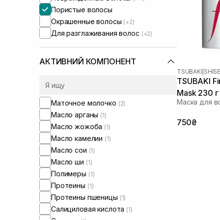
Пористые волосы
Окрашенные волосы
(+2)
Для разглаживания волос
(+2)
АКТИВНИЙ КОМПОНЕНТ
TSUBAKI
|
SHIS
TSUBAKI Fi
Mask 230 г
Маска для в
Маточное молочко
(2)
Масло арганы
(1)
750₴
Масло жожоба
(1)
Масло камелии
(1)
Масло сои
(1)
Масло ши
(1)
Полимеры
(1)
Протеины
(1)
Протеины пшеницы
(1)
Салициловая кислота
(1)