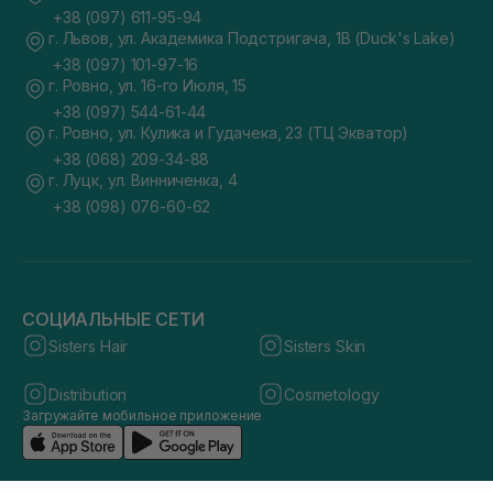
+38 (097) 611-95-94
г. Львов, ул. Академика Подстригача, 1В (Duck's Lake)
+38 (097) 101-97-16
г. Ровно, ул. 16-го Июля, 15
+38 (097) 544-61-44
г. Ровно, ул. Кулика и Гудачека, 23 (ТЦ Экватор)
+38 (068) 209-34-88
г. Луцк, ул. Винниченка, 4
+38 (098) 076-60-62
СОЦИАЛЬНЫЕ СЕТИ
Sisters Hair
Sisters Skin
Distribution
Cosmetology
Загружайте мобильное приложение