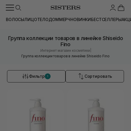
ВОЛОСЫ
ЛИЦО
ТЕЛО
ДОМ
МЕРЧ
НОВИНКИ
БЕСТСЕЛЛЕРЫ
АКЦ
Группа коллекции товаров в линейке Shiseido
Fino
|
Интернет магазин косметики
Группа коллекции товаров в линейке Shiseido Fino
Фильтр
Сортировать
1