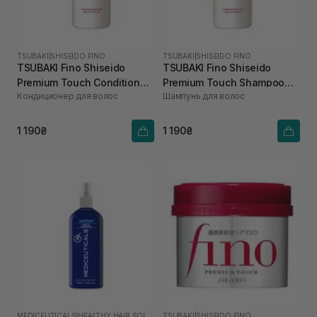
TSUBAKI
|
SHISEIDO FINO
TSUBAKI
|
SHISEIDO FINO
TSUBAKI Fino Shiseido
TSUBAKI Fino Shiseido
Premium Touch Conditioner
Premium Touch Shampoo
Кондиционер для волос
Шампунь для волос
550 мл
550 мл
1 190₴
1 190₴
MEDICEUTICALS
|
HEALTHY HAIR SOLUTIONS
TSUBAKI
|
SHISEIDO FINO