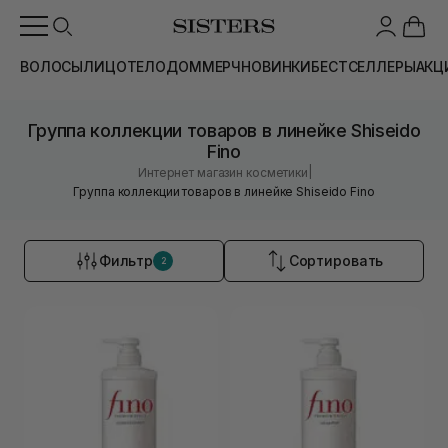
ВОЛОСЫ
ЛИЦО
ТЕЛО
ДОМ
МЕРЧ
НОВИНКИ
БЕСТСЕЛЛЕРЫ
АКЦ
Группа коллекции товаров в линейке Shiseido
Fino
|
Интернет магазин косметики
Группа коллекции товаров в линейке Shiseido Fino
Фильтр
Сортировать
2