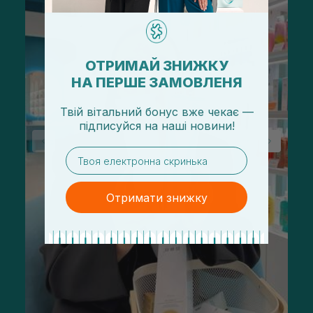
ОТРИМАЙ ЗНИЖКУ
НА ПЕРШЕ ЗАМОВЛЕНЯ
Твій вітальний бонус вже чекає —
підписуйся
на
наші новини!
email
Отримати знижку