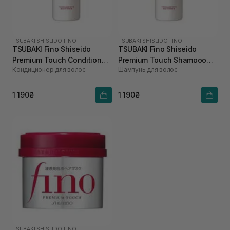
TSUBAKI
|
SHISEIDO FINO
TSUBAKI
|
SHISEIDO FINO
TSUBAKI Fino Shiseido
TSUBAKI Fino Shiseido
Premium Touch Conditioner
Premium Touch Shampoo
Кондиционер для волос
Шампунь для волос
550 мл
550 мл
1 190₴
1 190₴
TSUBAKI
|
SHISEIDO FINO