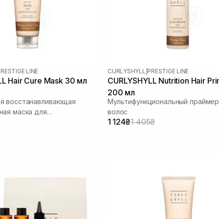
RESTIGE LINE
CURLYSHYLL
|
PRESTIGE LINE
 Hair Cure Mask 30 мл
CURLYSHYLL Nutrition Hair Pr
200 мл
я восстанавливающая
Мультифункциональный праймер
ая маска для
волос
1 124₴
1 405₴
ых волос