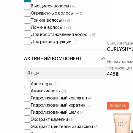
Вьющиеся волосы
(+2)
Окрашенные волосы
(+11)
Тонкие волосы
(+6)
Ломкие волосы
(+3)
Для восстановления волос
(+4)
Для реконструкции
(+1)
CURLYSHYLL
|
P
CURLYSHYLL
АКТИВНИЙ КОМПОНЕНТ
Несмываема
термозащитн
445₴
поврежденн
Алое вера
(2)
Аминокислоты
(2)
Гидролизованный коллаген
(4)
Гидролизованный кератин
(5)
ПОДАРОК
Гидролизованный шелк
(7)
Экстракт камелии
(1)
Экстракт центеллы азиатской
(2)