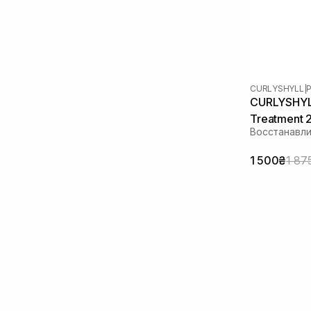
CURLYSHYLL
|
P
CURLYSHYLL
Treatment 
Восстанавли
1 500₴
1 87