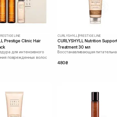
RESTIGE LINE
CURLYSHYLL
|
PRESTIGE LINE
Prestige Clinic Hair
CURLYSHYLL Nutrition Suppor
ack
Treatment 30 мл
едура для интенсивного
Восстанавливающая питательна
ения поврежденных волос
480₴