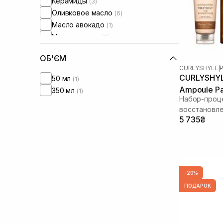
Керамиды
(3)
Оливковое масло
(6)
Масло авокадо
(1)
Масло арганы
(5)
Масло бабасу
(2)
ОБ'ЄМ
Масло жожоба
(4)
CURLYSHYLL
|
P
Масло камелии
(5)
CURLYSHYLL 
50 мл
(1)
Масло макадамии
(9)
Ampoule P
350 мл
(1)
Масло марулы
(1)
Набор-проц
Пантенол
(3)
восстановл
5 735₴
Протеины
(3)
Протеины шелка
(3)
Токоферол
(3)
-20%
ПОДАРОК