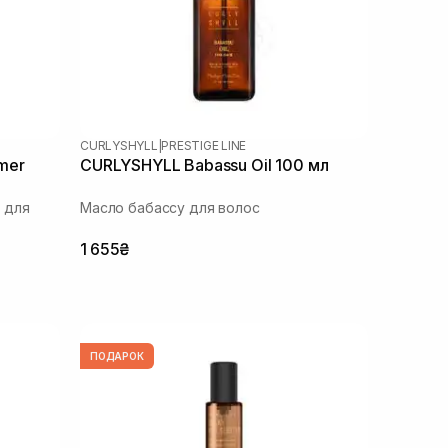
CURLYSHYLL
|
PRESTIGE LINE
imer
CURLYSHYLL Babassu Oil 100 мл
 для
Масло бабассу для волос
1 655₴
ПОДАРОК