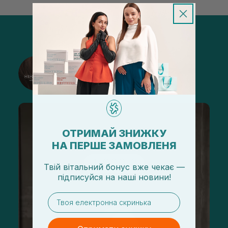
@sisters_stelmakh в Instagram
Подписаться
ОТРИМАЙ ЗНИЖКУ
НА ПЕРШЕ ЗАМОВЛЕНЯ
Твій вітальний бонус вже чекає —
підписуйся
на
наші новини!
email