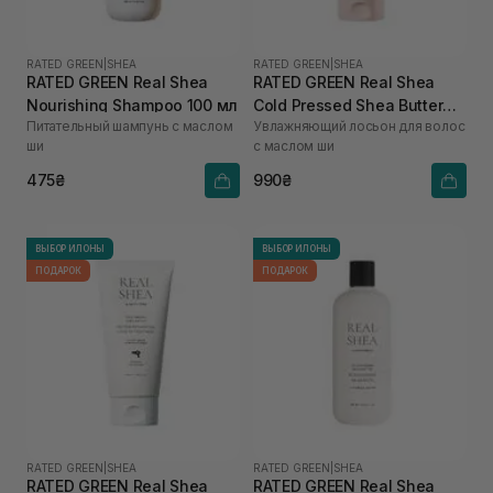
RATED GREEN
|
SHEA
RATED GREEN
|
SHEA
RATED GREEN Real Shea
RATED GREEN Real Shea
Nourishing Shampoo 100 мл
Cold Pressed Shea Butter
Питательный шампунь с маслом
Увлажняющий лосьон для волос
Anti-frizz Hydrating Hair
ши
с маслом ши
Lotion 150 мл
475₴
990₴
ВЫБОР ИЛОНЫ
ВЫБОР ИЛОНЫ
ПОДАРОК
ПОДАРОК
RATED GREEN
|
SHEA
RATED GREEN
|
SHEA
RATED GREEN Real Shea
RATED GREEN Real Shea