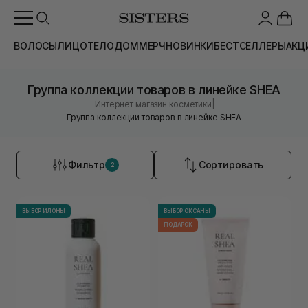
ВОЛОСЫ
ЛИЦО
ТЕЛО
ДОМ
МЕРЧ
НОВИНКИ
БЕСТСЕЛЛЕРЫ
АКЦ
Группа коллекции товаров в линейке SHEA
|
Интернет магазин косметики
Группа коллекции товаров в линейке SHEA
Фильтр
Сортировать
2
ВЫБОР ИЛОНЫ
ВЫБОР ОКСАНЫ
ПОДАРОК