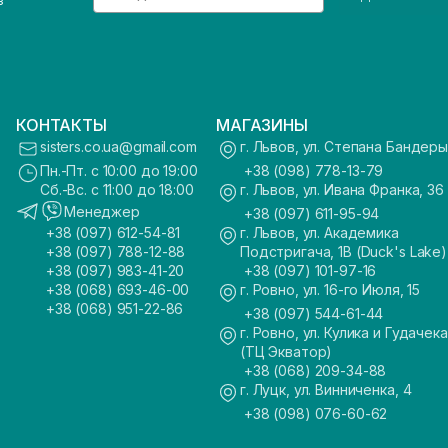
з
КОНТАКТЫ
МАГАЗИНЫ
sisters.co.ua@gmail.com
г. Львов, ул. Степана Бандеры
Пн.-Пт. с 10:00 до 19:00
+38 (098) 778-13-79
Сб.-Вс. с 11:00 до 18:00
г. Львов, ул. Ивана Франка, 36
Менеджер
+38 (097) 611-95-94
+38 (097) 612-54-81
г. Львов, ул. Академика
+38 (097) 788-12-88
Подстригача, 1В (Duck's Lake)
+38 (097) 983-41-20
+38 (097) 101-97-16
+38 (068) 693-46-00
г. Ровно, ул. 16-го Июля, 15
+38 (068) 951-22-86
+38 (097) 544-61-44
г. Ровно, ул. Кулика и Гудачека
(ТЦ Экватор)
+38 (068) 209-34-88
г. Луцк, ул. Винниченка, 4
+38 (098) 076-60-62