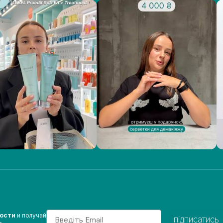
Email
вости
и получай
підписатись