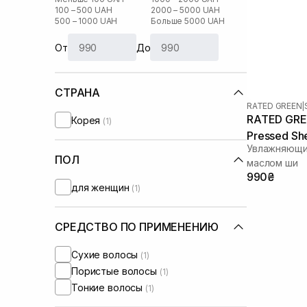
100 – 500 UAH
2000 – 5000 UAH
500 – 1000 UAH
Больше 5000 UAH
От
До
СТРАНА
RATED GREEN
|
RATED GREE
Корея
(1)
Pressed She
Увлажняющий
Hydrating H
ПОЛ
маслом ши
990₴
для женщин
(1)
СРЕДСТВО ПО ПРИМЕНЕНИЮ
Сухие волосы
(1)
Пористые волосы
(1)
Тонкие волосы
(1)