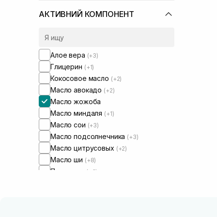
АКТИВНИЙ КОМПОНЕНТ
Алое вера
(+3)
Глицерин
(+1)
Кокосовое масло
(+2)
Масло авокадо
(+2)
Масло жожоба
Масло миндаля
(+1)
Масло сои
(+3)
Масло подсолнечника
(+3)
Масло цитрусовых
(+2)
Масло ши
(+8)
Протеины
(+3)
Токоферол
(+2)