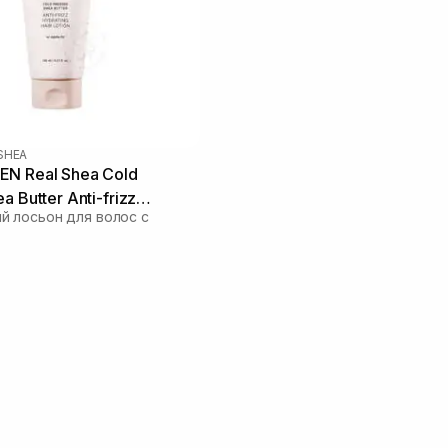
SHEA
N Real Shea Cold
a Butter Anti-frizz
 лосьон для волос с
air Lotion 150 мл