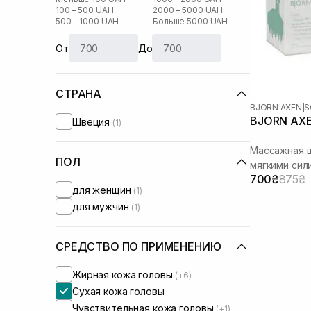
100 – 500 UAH
2000 – 5000 UAH
500 – 1000 UAH
Больше 5000 UAH
От
До
СТРАНА
BJORN AXEN
|
S
BJORN AXE
Швеция
(1)
Массажная щ
ПОЛ
мягкими сил
700₴
875₴
для женщин
(1)
для мужчин
(1)
СРЕДСТВО ПО ПРИМЕНЕНИЮ
Жирная кожа головы
(+6)
Сухая кожа головы
Чувствительная кожа головы
(+1)