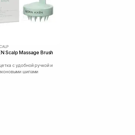
CALP
N Scalp Massage Brush
етка с удобной ручкой и
иконовыми шипами