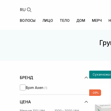
RU
ВОЛОСЫ
ЛИЦО
ТЕЛО
ДОМ
МЕРЧ
Н
Гру
Сухая кожа
БРЕНД
Bjorn Axen
(1)
-20%
ЦЕНА
Меньше 100 UAH
1000 – 2000 UAH