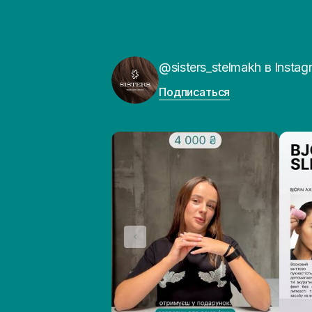
@sisters_stelmakh в Instag
Подписаться