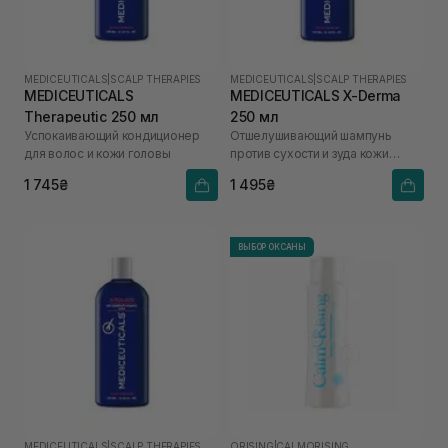
MEDICEUTICALS
|
SCALP THERAPIES
MEDICEUTICALS
|
SCALP THERAPIES
MEDICEUTICALS
MEDICEUTICALS X-Derma
Therapeutic 250 мл
250 мл
Успокаивающий кондиционер
Отшелушивающий шампунь
для волос и кожи головы
против сухости и зуда кожи
головы для сухой и
1 745₴
1 495₴
чувствительной кожи головы
ВЫБОР ОКСАНЫ
MEDICEUTICALS
|
SCALP THERAPIES
ORISING
|
CALMORISING