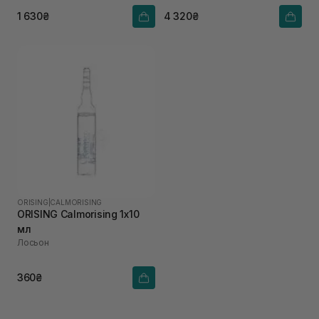
1 630₴
4 320₴
ORISING
|
CALMORISING
ORISING Calmorising 1х10
мл
Лосьон
360₴