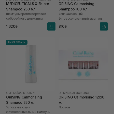
MEDICEUTICALS X-Folate
ORISING Calmorising
Shampoo 250 мл
Shampoo 100 мл
Шампунь против перхоти и
Успокаивающий
себорейного дерматита
фитоэссенциальный шампунь
1 620₴
810₴
ВЫБОР ОКСАНЫ
ORISING
|
CALMORISING
ORISING
|
CALMORISING
ORISING Calmorising
ORISING Calmorising 12х10
Shampoo 250 мл
мл
Успокаивающий
Лосьон
фитоэссенциальный шампунь