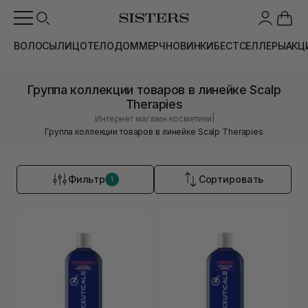
ВОЛОСЫ
ЛИЦО
ТЕЛО
ДОМ
МЕРЧ
НОВИНКИ
БЕСТСЕЛЛЕРЫ
АКЦ
Группа коллекции товаров в линейке Scalp
Therapies
|
Интернет магазин косметики
Группа коллекции товаров в линейке Scalp Therapies
Фильтр
Сортировать
1