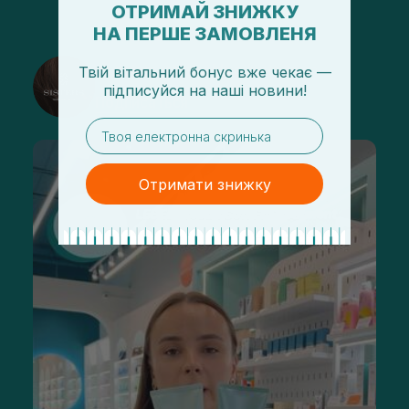
ОТРИМАЙ ЗНИЖКУ
НА ПЕРШЕ ЗАМОВЛЕНЯ
@sisters_stelmakh в Instagram
Твій вітальний бонус вже чекає —
підписуйся
на
наші новини!
Подписаться
email
Отримати знижку