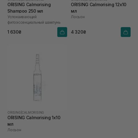
ORISING Calmorising
ORISING Calmorising 12х10
Shampoo 250 мл
мл
Успокаивающий
Лосьон
фитоэссенциальный шампунь
1 630₴
4 320₴
ORISING
|
CALMORISING
ORISING Calmorising 1х10
мл
Лосьон