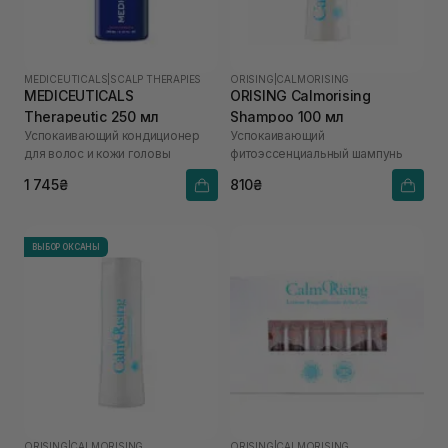
MEDICEUTICALS
|
SCALP THERAPIES
ORISING
|
CALMORISING
MEDICEUTICALS
ORISING Calmorising
Therapeutic 250 мл
Shampoo 100 мл
Успокаивающий кондиционер
Успокаивающий
для волос и кожи головы
фитоэссенциальный шампунь
1 745₴
810₴
ВЫБОР ОКСАНЫ
ORISING
|
CALMORISING
ORISING
|
CALMORISING