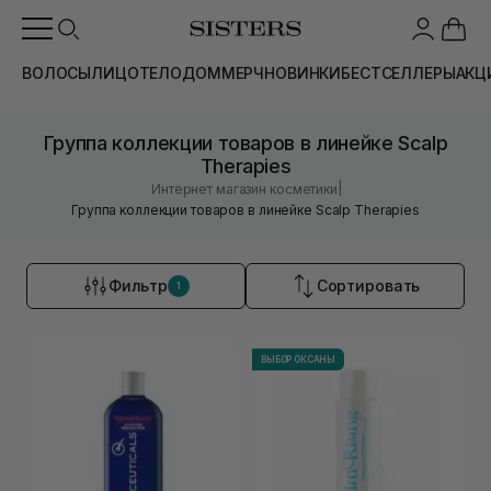
ВОЛОСЫ
ЛИЦО
ТЕЛО
ДОМ
МЕРЧ
НОВИНКИ
БЕСТСЕЛЛЕРЫ
АКЦ
Группа коллекции товаров в линейке Scalp
Therapies
|
Интернет магазин косметики
Группа коллекции товаров в линейке Scalp Therapies
Фильтр
Сортировать
1
ВЫБОР ОКСАНЫ