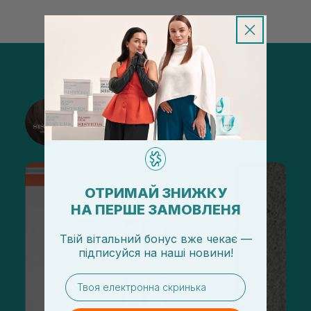
@sisters_stelmakh в Instagram
Подписаться
ОТРИМАЙ ЗНИЖКУ
НА ПЕРШЕ ЗАМОВЛЕНЯ
Твій вітальний бонус вже чекає —
підписуйся
на
наші новини!
email