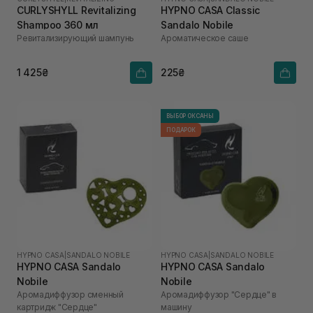
CURLYSHYLL Revitalizing
HYPNO CASA Classic
Shampoo 360 мл
Sandalo Nobile
Ревитализирующий шампунь
Ароматическое саше
1 425₴
225₴
ВЫБОР ОКСАНЫ
ПОДАРОК
HYPNO CASA
|
SANDALO NOBILE
HYPNO CASA
|
SANDALO NOBILE
HYPNO CASA Sandalo
HYPNO CASA Sandalo
Nobile
Nobile
Аромадиффузор сменный
Аромадиффузор "Сердце" в
картридж "Сердце"
машину