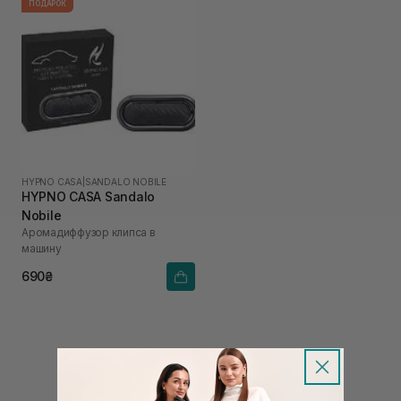
ПОДАРОК
HYPNO CASA
|
SANDALO NOBILE
HYPNO CASA Sandalo
Nobile
Аромадиффузор клипса в
машину
690₴