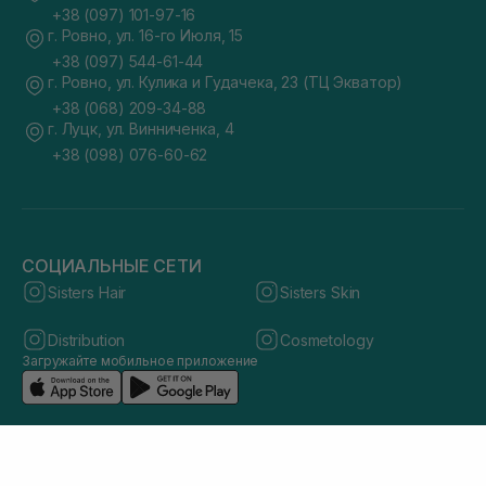
+38 (097) 101-97-16
г. Ровно, ул. 16-го Июля, 15
+38 (097) 544-61-44
г. Ровно, ул. Кулика и Гудачека, 23 (ТЦ Экватор)
+38 (068) 209-34-88
г. Луцк, ул. Винниченка, 4
+38 (098) 076-60-62
СОЦИАЛЬНЫЕ СЕТИ
Sisters Hair
Sisters Skin
Distribution
Cosmetology
Загружайте мобильное приложение