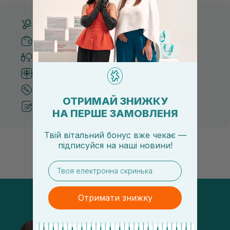
Бесплатная доставка от 3000 UAH
Безопасные способы оплаты
Только оригинальная косметика
Система бонусов и лояльности
Лучшие цены и топ товары
ОТРИМАЙ ЗНИЖКУ
Рекомендации от косметологов
НА ПЕРШЕ ЗАМОВЛЕНЯ
Твій вітальний бонус вже чекає —
підписуйся
на
наші новини!
email
Отримати знижку
@sisters_stelmakh в Instagram