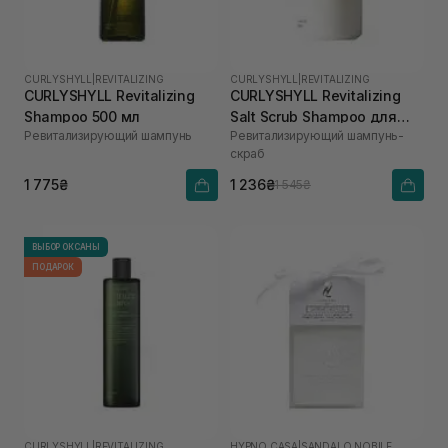
CURLYSHYLL
|
REVITALIZING
CURLYSHYLL
|
REVITALIZING
CURLYSHYLL Revitalizing
CURLYSHYLL Revitalizing
Shampoo 500 мл
Salt Scrub Shampoo для
Ревитализирующий шампунь
Ревитализирующий шампунь-
ослабленной кожи головы
скраб
и тонких волос 300 мл
1 775₴
1 236₴
1 545₴
ВЫБОР ОКСАНЫ
ПОДАРОК
CURLYSHYLL
|
REVITALIZING
HYPNO CASA
|
SANDALO NOBILE