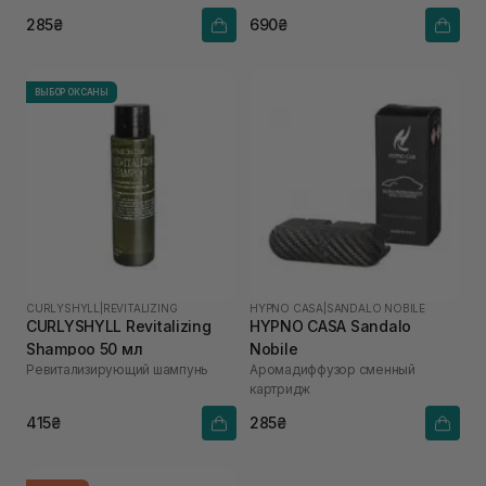
285₴
690₴
ВЫБОР ОКСАНЫ
CURLYSHYLL
|
REVITALIZING
HYPNO CASA
|
SANDALO NOBILE
CURLYSHYLL Revitalizing
HYPNO CASA Sandalo
Shampoo 50 мл
Nobile
Ревитализирующий шампунь
Аромадиффузор сменный
картридж
415₴
285₴