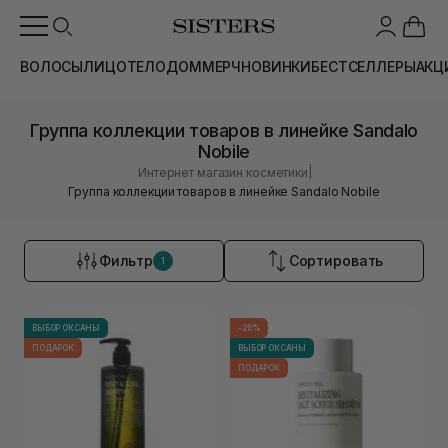
ВОЛОСЫ
ЛИЦО
ТЕЛО
ДОМ
МЕРЧ
НОВИНКИ
БЕСТСЕЛЛЕРЫ
АКЦ
Группа коллекции товаров в линейке Sandalo
Nobile
|
Интернет магазин косметики
Группа коллекции товаров в линейке Sandalo Nobile
Фильтр
Сортировать
1
ВЫБОР ОКСАНЫ
-20%
ПОДАРОК
ВЫБОР ОКСАНЫ
ПОДАРОК