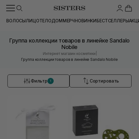
ВОЛОСЫ
ЛИЦО
ТЕЛО
ДОМ
МЕРЧ
НОВИНКИ
БЕСТСЕЛЛЕРЫ
АКЦ
Группа коллекции товаров в линейке Sandalo
Nobile
|
Интернет магазин косметики
Группа коллекции товаров в линейке Sandalo Nobile
Фильтр
Сортировать
1