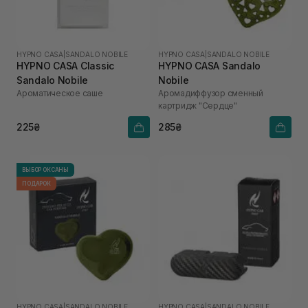
HYPNO CASA
|
SANDALO NOBILE
HYPNO CASA
|
SANDALO NOBILE
HYPNO CASA Classic
HYPNO CASA Sandalo
Sandalo Nobile
Nobile
Ароматическое саше
Аромадиффузор сменный
картридж "Сердце"
225₴
285₴
ВЫБОР ОКСАНЫ
ПОДАРОК
HYPNO CASA
|
SANDALO NOBILE
HYPNO CASA
|
SANDALO NOBILE