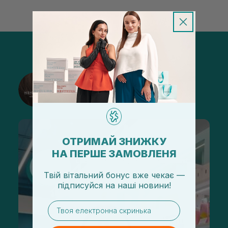
@sisters_stelmakh в Instagram
Подписаться
ОТРИМАЙ ЗНИЖКУ
НА ПЕРШЕ ЗАМОВЛЕНЯ
Твій вітальний бонус вже чекає —
підписуйся
на
наші новини!
email