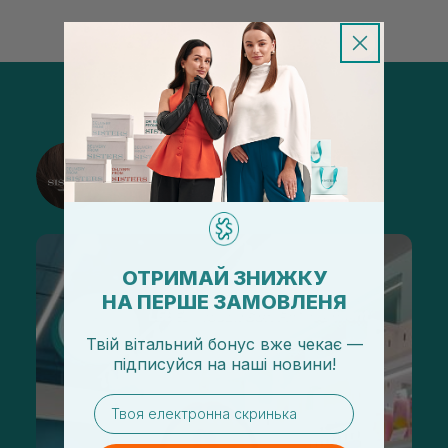
@sisters_stelmakh в Instagram
Подписаться
ОТРИМАЙ ЗНИЖКУ
НА ПЕРШЕ ЗАМОВЛЕНЯ
Твій вітальний бонус вже чекає —
підписуйся
на
наші новини!
email