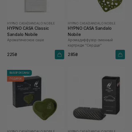
HYPNO CASA
|
SANDALO NOBILE
HYPNO CASA
|
SANDALO NOBILE
HYPNO CASA Classic
HYPNO CASA Sandalo
Sandalo Nobile
Nobile
Ароматическое саше
Аромадиффузор сменный
картридж "Сердце"
225₴
285₴
ВЫБОР ОКСАНЫ
ПОДАРОК
HYPNO CASA
|
SANDALO NOBILE
HYPNO CASA
|
SANDALO NOBILE