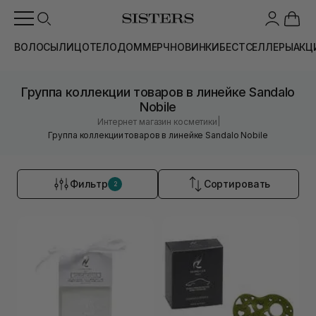
ВОЛОСЫ
ЛИЦО
ТЕЛО
ДОМ
МЕРЧ
НОВИНКИ
БЕСТСЕЛЛЕРЫ
АКЦ
Группа коллекции товаров в линейке Sandalo
Nobile
|
Интернет магазин косметики
Группа коллекции товаров в линейке Sandalo Nobile
Фильтр
Сортировать
2