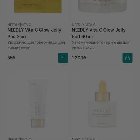
NEEDLY
|
VITA C
NEEDLY
|
VITA C
NEEDLY Vita C Glow Jelly
NEEDLY Vita C Glow Jelly
Pad 2 шт
Pad 60 шт
Увлажняющие тонер-педы для
Увлажняющие тонер-педы для
сияния кожи
сияния кожи
55₴
1 200₴
NEEDLY
|
VITA C
NEEDLY
|
VITA C