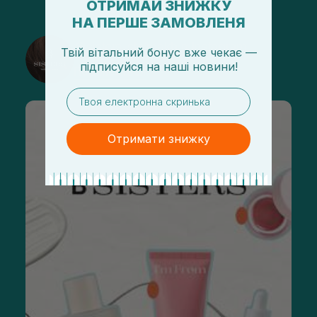
ОТРИМАЙ ЗНИЖКУ
НА ПЕРШЕ ЗАМОВЛЕНЯ
@sisters_stelmakh в Instagram
Твій вітальний бонус вже чекає —
підписуйся
на
наші новини!
Подписаться
email
Отримати знижку