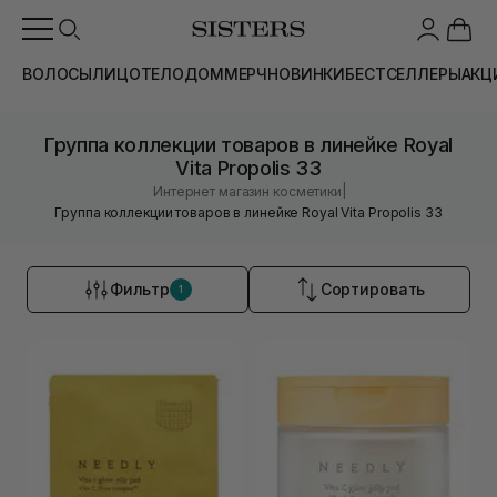
ВОЛОСЫ
ЛИЦО
ТЕЛО
ДОМ
МЕРЧ
НОВИНКИ
БЕСТСЕЛЛЕРЫ
АКЦ
Группа коллекции товаров в линейке Royal
Vita Propolis 33
|
Интернет магазин косметики
Группа коллекции товаров в линейке Royal Vita Propolis 33
Фильтр
Сортировать
1