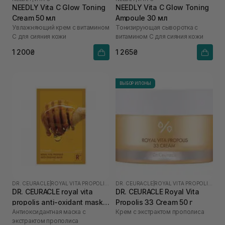
NEEDLY Vita C Glow Toning
NEEDLY Vita C Glow Toning
Cream 50 мл
Ampoule 30 мл
Увлажняющий крем с витамином
Тонизирующая сыворотка с
С для сияния кожи
витамином С для сияния кожи
1 200₴
1 265₴
ВЫБОР ИЛОНЫ
DR. CEURACLE
|
ROYAL VITA PROPOLIS 33
DR. CEURACLE
|
ROYAL VITA PROPOLIS 33
DR. CEURACLE royal vita
DR. CEURACLE Royal Vita
propolis anti-oxidant mask 1
Propolis 33 Cream 50 г
Антиоксидантная маска с
Крем с экстрактом прополиса
шт
экстрактом прополиса