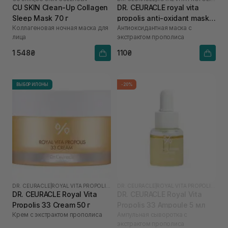
CU SKIN Сlean-Up Collagen
DR. CEURACLE royal vita
Sleep Mask 70 г
propolis anti-oxidant mask 1
Коллагеновая ночная маска для
Антиоксидантная маска с
шт
лица
экстрактом прополиса
1 548₴
110₴
ВЫБОР ИЛОНЫ
-20%
DR. CEURACLE
|
ROYAL VITA PROPOLIS 33
DR. CEURACLE
|
ROYAL VITA PROPOLIS 33
DR. CEURACLE Royal Vita
DR. CEURACLE Royal Vita
Propolis 33 Cream 50 г
Propolis 33 Ampoule 5 мл
Крем с экстрактом прополиса
Ампульная сыворотка с
экстрактом прополиса