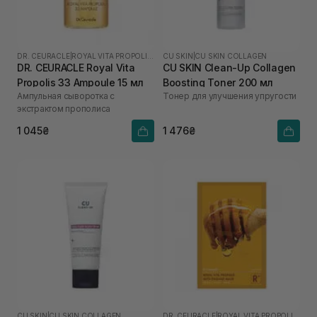
DR. CEURACLE
|
ROYAL VITA PROPOLIS 33
CU SKIN
|
CU SKIN COLLAGEN
DR. CEURACLE Royal Vita
CU SKIN Clean-Up Collagen
Propolis 33 Ampoule 15 мл
Boosting Toner 200 мл
Ампульная сыворотка с
Тонер для улучшения упругости
экстрактом прополиса
1 045₴
1 476₴
CU SKIN
|
CU SKIN COLLAGEN
DR. CEURACLE
|
ROYAL VITA PROPOLIS 33