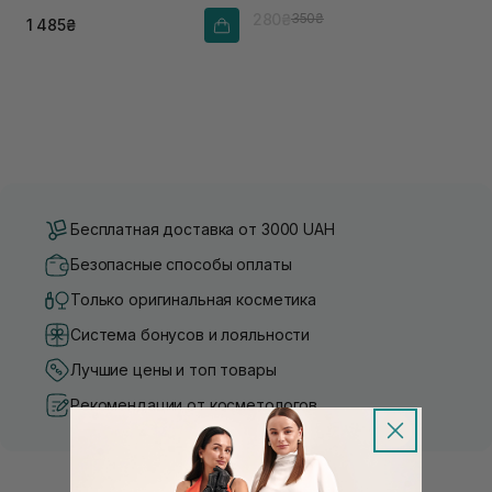
280₴
350₴
1 485₴
Бесплатная доставка от 3000 UAH
Безопасные способы оплаты
Только оригинальная косметика
Система бонусов и лояльности
Лучшие цены и топ товары
Рекомендации от косметологов