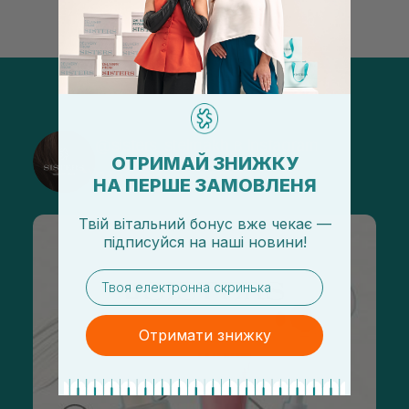
@sisters_stelmakh в Instagram
ОТРИМАЙ ЗНИЖКУ
Подписаться
НА ПЕРШЕ ЗАМОВЛЕНЯ
Твій вітальний бонус вже чекає —
підписуйся
на
наші новини!
email
Отримати знижку