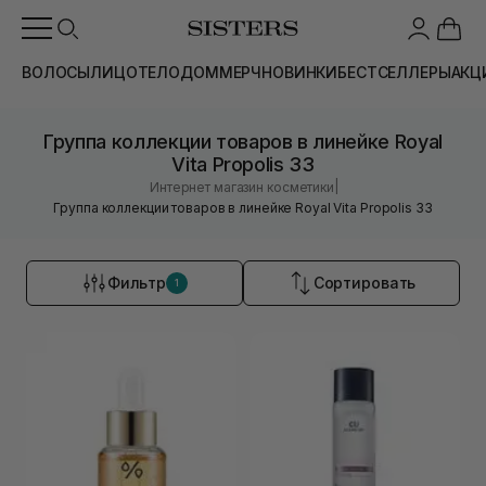
ВОЛОСЫ
ЛИЦО
ТЕЛО
ДОМ
МЕРЧ
НОВИНКИ
БЕСТСЕЛЛЕРЫ
АКЦ
Группа коллекции товаров в линейке Royal
Vita Propolis 33
|
Интернет магазин косметики
Группа коллекции товаров в линейке Royal Vita Propolis 33
Фильтр
Сортировать
1