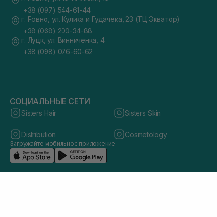
+38 (097) 544-61-44
г. Ровно, ул. Кулика и Гудачека, 23 (ТЦ Экватор)
+38 (068) 209-34-88
г. Луцк, ул. Винниченка, 4
+38 (098) 076-60-62
СОЦИАЛЬНЫЕ СЕТИ
Sisters Hair
Sisters Skin
Distribution
Cosmetology
Загружайте мобильное приложение
© 2026 sisters.co.ua. Все права защищены