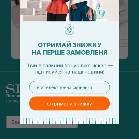
ОТРИМАЙ ЗНИЖКУ
НА ПЕРШЕ ЗАМОВЛЕНЯ
Твій вітальний бонус вже чекає —
підписуйся
на
наші новини!
email
Подпишись на наши новости
и получай
скидку 5% на первый заказ
Отримати знижку
Email
підписатись