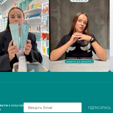
Email
вости
и получай
підписатись
з