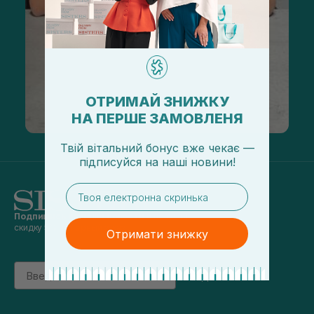
ОТРИМАЙ ЗНИЖКУ
НА ПЕРШЕ ЗАМОВЛЕНЯ
Твій вітальний бонус вже чекає —
підписуйся
на
наші новини!
email
Подпишись на наши новости
и получай
скидку 5% на первый заказ
Отримати знижку
Email
підписатись