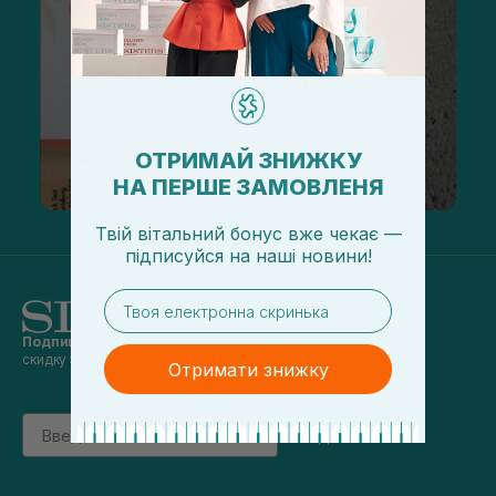
ОТРИМАЙ ЗНИЖКУ
НА ПЕРШЕ ЗАМОВЛЕНЯ
Твій вітальний бонус вже чекає —
підписуйся
на
наші новини!
email
Подпишись на наши новости
и получай
скидку 5% на первый заказ
Отримати знижку
Email
підписатись