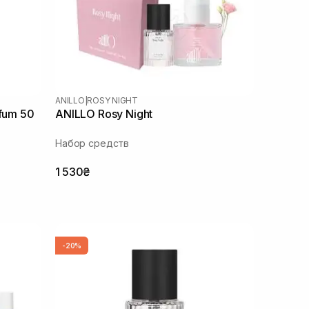
ANILLO
|
ROSY NIGHT
rfum 50
ANILLO Rosy Night
Набор средств
1 530₴
-20%