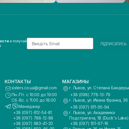
Email
вости
и получай
підписатись
з
КОНТАКТЫ
МАГАЗИНЫ
sisters.co.ua@gmail.com
г. Львов, ул. Степана Бандеры
Пн.-Пт. с 10:00 до 19:00
+38 (098) 778-13-79
Сб.-Вс. с 11:00 до 18:00
г. Львов, ул. Ивана Франка, 36
Менеджер
+38 (097) 611-95-94
+38 (097) 612-54-81
г. Львов, ул. Академика
+38 (097) 788-12-88
Подстригача, 1В (Duck's Lake)
+38 (097) 983-41-20
+38 (097) 101-97-16
+38 (068) 693-46-00
г. Ровно, ул. 16-го Июля, 15