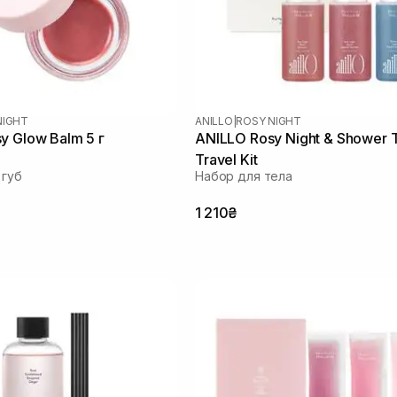
NIGHT
ANILLO
|
ROSY NIGHT
y Glow Balm 5 г
ANILLO Rosy Night & Shower 
Travel Kit
 губ
Набор для тела
1 210₴