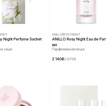
NIGHT
ANILLO
|
ROSY NIGHT
y Night Perfume Sachet
ANILLO Rosy Night Eau de Pa
мл
е саше
Парфюмерная вода
2 140₴
2 675₴