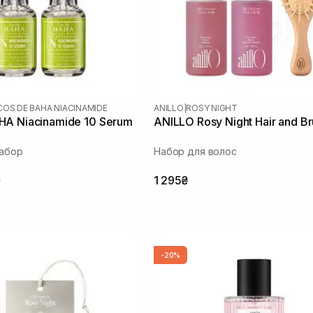
COS DE BAHA NIACINAMIDE
ANILLO
|
ROSY NIGHT
A Niacinamide 10 Serum
ANILLO Rosy Night Hair and Br
набор
Набор для волос
₴
1 295₴
-20%