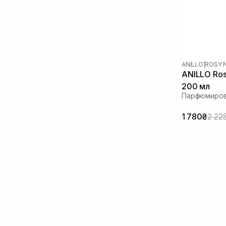
ANILLO
|
ROSY 
ANILLO Rosy
200 мл
Парфюмиров
1 780₴
2 22