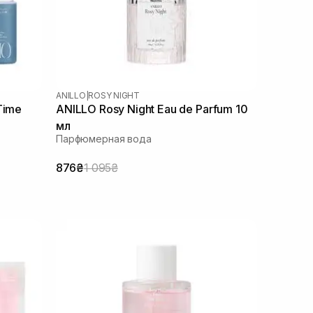
ANILLO
|
ROSY NIGHT
Time
ANILLO Rosy Night Eau de Parfum 10
мл
Парфюмерная вода
876₴
1 095₴