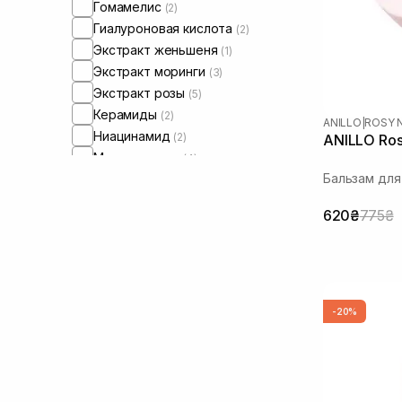
Гомамелис
(2)
Гиалуроновая кислота
(2)
Экстракт женьшеня
(1)
Экстракт моринги
(3)
Экстракт розы
(5)
Керамиды
(2)
ANILLO
|
ROSY 
Ниацинамид
(2)
ANILLO Ros
Масло арганы
(4)
Бальзам для
Масло жожоба
(2)
Масло камелии
(5)
620₴
775₴
Масло макадамии
(2)
Масло миндаля
(2)
Пантенол
(1)
Пептиды
(3)
Протеины
(2)
-20%
Цинк
(2)
Чайное дерево
(1)