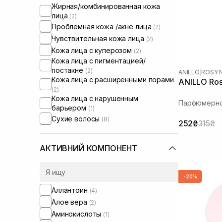
Жирная/комбинированная кожа
лица
(2)
Проблемная кожа /акне лица
(2)
Чувствительная кожа лица
(2)
Кожа лица с куперозом
(2)
Кожа лица с пигментацией/
постакне
(2)
ANILLO
|
ROSY 
Кожа лица с расширенными порами
ANILLO Ros
(2)
Кожа лица с нарушенным
Парфюмерно
барьером
(1)
Сухие волосы
(8)
252₴
315₴
Поврежденные волосы
(8)
Пористые волосы
(8)
АКТИВНИЙ КОМПОНЕНТ
Вьющиеся волосы
(1)
Окрашенные волосы
(8)
-20%
Тонкие волосы
(1)
Ломкие волосы
Аллантоин
(4)
(7)
Для восстановления волос
Алое вера
(2)
(2)
Сыворотки от постакне
Аминокислоты
(1)
(2)