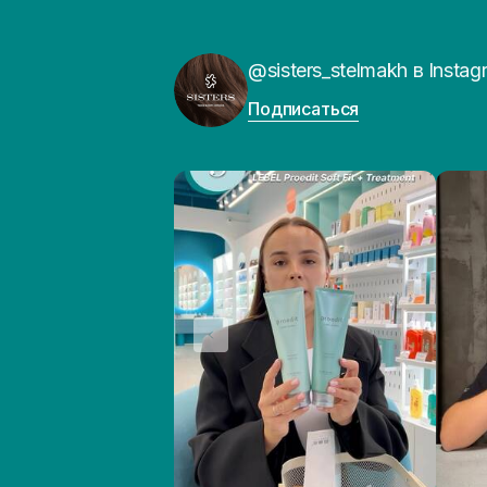
@sisters_stelmakh в Instag
Подписаться