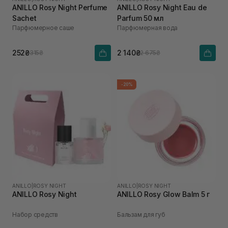
ANILLO Rosy Night Perfume
ANILLO Rosy Night Eau de
Sachet
Parfum 50 мл
Парфюмерное саше
Парфюмерная вода
252₴
2 140₴
315₴
2 675₴
-20%
ANILLO
|
ROSY NIGHT
ANILLO
|
ROSY NIGHT
ANILLO Rosy Night
ANILLO Rosy Glow Balm 5 г
Набор средств
Бальзам для губ