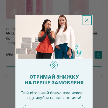
ANILLO
|
ROSY NIGHT
ANILLO
|
ROSY NIGHT
ANILLO Rosy Night Repair
ANILLO Rosy Night Repair
Kit
Hair Essence 10 мл
Тестеры средств
Эссенция для волос
165₴
250₴
Показать больше
ОТРИМАЙ ЗНИЖКУ
НА ПЕРШЕ ЗАМОВЛЕНЯ
←
1
2
→
Твій вітальний бонус вже чекає —
підписуйся
на
наші новини!
email