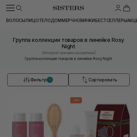
ВОЛОСЫ
ЛИЦО
ТЕЛО
ДОМ
МЕРЧ
НОВИНКИ
БЕСТСЕЛЛЕРЫ
АКЦ
Группа коллекции товаров в линейке Rosy
Night
|
Интернет магазин косметики
Группа коллекции товаров в линейке Rosy Night
Фильтр
Сортировать
1
-20%