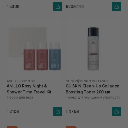
1 530₴
620₴
775₴
ANILLO
|
ROSY NIGHT
CU SKIN
|
CU SKIN COLLAGEN
ANILLO Rosy Night &
CU SKIN Clean-Up Collagen
Shower Time Travel Kit
Boosting Toner 200 мл
Набор для тела
Тонер для улучшения упругости
1 210₴
1 476₴