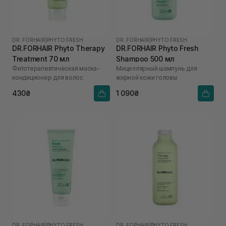
DR. FORHAIR
|
PHYTO FRESH
DR. FORHAIR
|
PHYTO FRESH
DR.FORHAIR Phyto Therapy
DR.FORHAIR Phyto Fresh
Treatment 70 мл
Shampoo 500 мл
Фитотерапевтическая маска-
Мицеллярный шампунь для
кондиционер для волос
жирной кожи головы
430₴
1 090₴
DR. FORHAIR
|
PHYTO FRESH
DR. FORHAIR
|
PHYTO FRESH