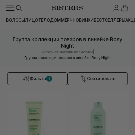
ВОЛОСЫ
ЛИЦО
ТЕЛО
ДОМ
МЕРЧ
НОВИНКИ
БЕСТСЕЛЛЕРЫ
АКЦ
Группа коллекции товаров в линейке Rosy
Night
|
Интернет магазин косметики
Группа коллекции товаров в линейке Rosy Night
Фильтр
Сортировать
2