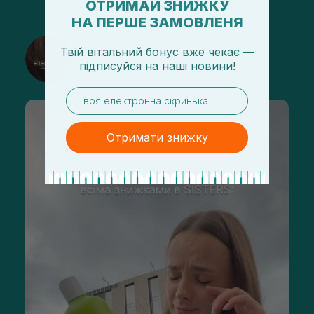
ОТРИМАЙ ЗНИЖКУ
НА ПЕРШЕ ЗАМОВЛЕНЯ
@sisters_stelmakh в Instagram
Твій вітальний бонус вже чекає —
підписуйся
на
наші новини!
Подписаться
email
Отримати знижку