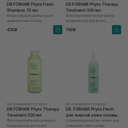
DR.FORHAIR Phyto Fresh
DR.FORHAIR Phyto Therapy
Shampoo 70 мл
Treatment 300 мл
Мицеллярный шампунь для
Фитотерапевтическая маска-
жирной кожи головы
кондиционер для волос
430₴
760₴
DR. FORHAIR
|
PHYTO FRESH
DR. FORHAIR
|
PHYTO FRESH
DR.FORHAIR Phyto Therapy
DR. FORHAIR Phyto Fresh
Treatment 500 мл
для жирной кожи головы
Фитотерапевтическая маска-
Освежающая маска-пилинг для
200 мл
кондиционер для волос
очищения кожи головы