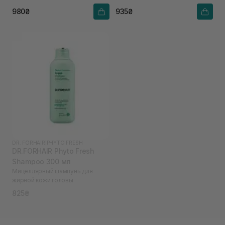
980₴
935₴
DR. FORHAIR
|
PHYTO FRESH
DR.FORHAIR Phyto Fresh
Shampoo 300 мл
Мицеллярный шампунь для
жирной кожи головы
825₴