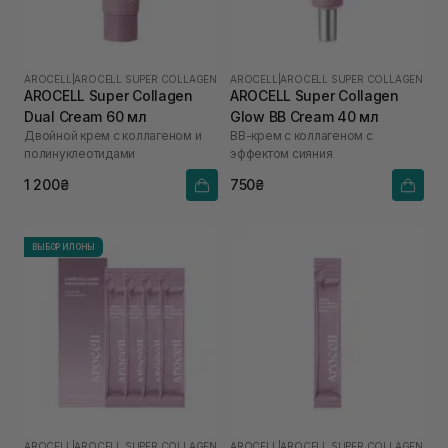
AROCELL
|
AROCELL SUPER COLLAGEN
AROCELL
|
AROCELL SUPER COLLAGEN
AROCELL Super Collagen
AROCELL Super Collagen
Dual Cream 60 мл
Glow BB Cream 40 мл
Двойной крем с коллагеном и
ВВ-крем с коллагеном с
полинуклеотидами
эффектом сияния
1 200₴
750₴
ВЫБОР ИЛОНЫ
AROCELL
|
AROCELL SUPER COLLAGEN
AROCELL
|
AROCELL SUPER COLLAGEN