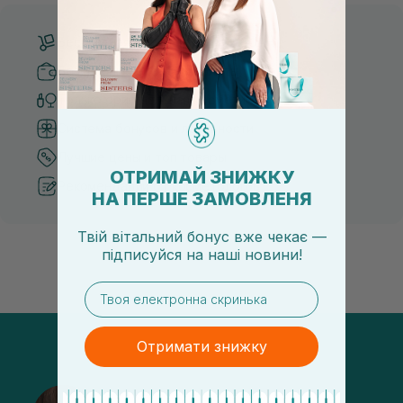
Бесплатная доставка от 3000 UAH
Безопасные способы оплаты
Только оригинальная косметика
Система бонусов и лояльности
Лучшие цены и топ товары
ОТРИМАЙ ЗНИЖКУ
Рекомендации от косметологов
НА ПЕРШЕ ЗАМОВЛЕНЯ
Твій вітальний бонус вже чекає —
підписуйся
на
наші новини!
email
Отримати знижку
@sisters_stelmakh в Instagram