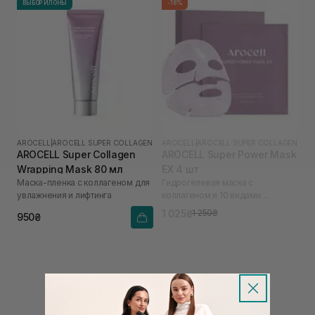
ВЫБОР ИЛОНЫ
-18%
AROCELL
|
AROCELL SUPER COLLAGEN
AROCELL
|
AROCELL SUPER COLLAGEN
AROCELL Super Collagen
AROCELL Super Power Mask
Wrapping Mask 80 мл
EX 4 шт
Маска-пленка с коллагеном для
Гидрогелевая маска с
увлажнения и лифтинга
коллагеном и 10 видами
гиалуроновой кислоты
1 025₴
1 250₴
950₴