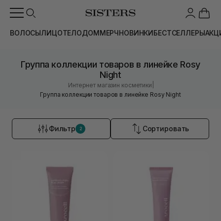
ВОЛОСЫ
ЛИЦО
ТЕЛО
ДОМ
МЕРЧ
НОВИНКИ
БЕСТСЕЛЛЕРЫ
АКЦ
Группа коллекции товаров в линейке Rosy
Night
|
Интернет магазин косметики
Группа коллекции товаров в линейке Rosy Night
Фильтр
Сортировать
2