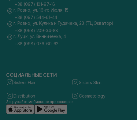
+38 (097) 101-97-16
г. Ровно, ул. 16-го Июля, 15
+38 (097) 544-61-44
г. Ровно, ул. Кулика и Гудачека, 23 (ТЦ Экватор)
+38 (068) 209-34-88
г. Луцк, ул. Винниченка, 4
+38 (098) 076-60-62
СОЦИАЛЬНЫЕ СЕТИ
Sisters Hair
Sisters Skin
Distribution
Cosmetology
Загружайте мобильное приложение