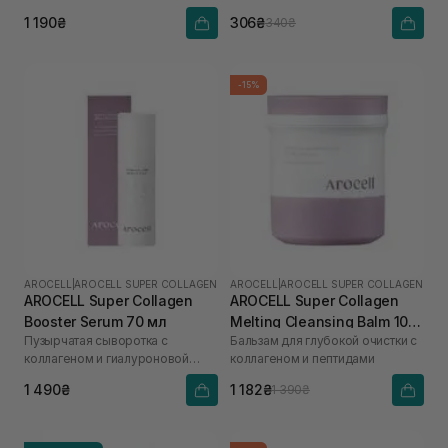
гиалуроновой кислоты
1 190₴
306₴
340₴
-15%
AROCELL
|
AROCELL SUPER COLLAGEN
AROCELL
|
AROCELL SUPER COLLAGEN
AROCELL Super Collagen
AROCELL Super Collagen
Booster Serum 70 мл
Melting Cleansing Balm 100
Пузырчатая сыворотка с
Бальзам для глубокой очистки с
г
коллагеном и гиалуроновой
коллагеном и пептидами
кислотой
1 490₴
1 182₴
1 390₴