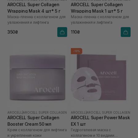
AROCELL Super Collagen
AROCELL Super Collagen
Wrapping Mask 4 шт* 5 г
Wrapping Mask 1 шт* 5 г
Маска-пленка с коллагеном для
Маска-пленка с коллагеном для
увлажнения и лифтинга
увлажнения и лифтинга
350₴
110₴
-10%
AROCELL
|
AROCELL SUPER COLLAGEN
AROCELL
|
AROCELL SUPER COLLAGEN
AROCELL Super Collagen
AROCELL Super Power Mask
Booster Cream 50 мл
EX 1 шт
Крем с коллагеном для лифтинга
Гидрогелевая маска с
и укрепления кожи
коллагеном и 10 видами