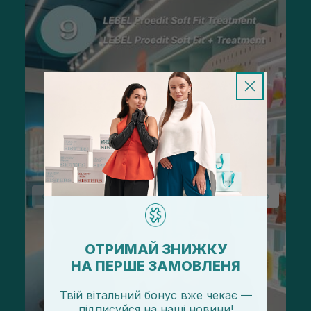
ОТРИМАЙ ЗНИЖКУ
НА ПЕРШЕ ЗАМОВЛЕНЯ
Твій вітальний бонус вже чекає —
підписуйся
на
наші новини!