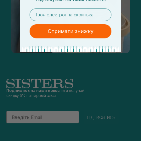
email
Отримати знижку
Подпишись на наши новости
и получай
скидку 5% на первый заказ
Email
підписатись