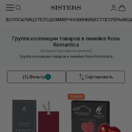
ВОЛОСЫ
ЛИЦО
ТЕЛО
ДОМ
МЕРЧ
НОВИНКИ
БЕСТСЕЛЛЕРЫ
АКЦ
Группа коллекции товаров в линейке Rosa
Romantica
|
Интернет магазин косметики
Группа коллекции товаров в линейке Rosa Romantica
Фильтр
Сортировать
1
ПОДАРОК