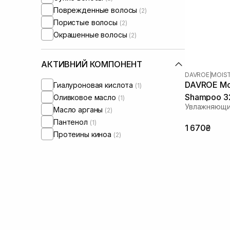
Поврежденные волосы
(2)
Пористые волосы
(2)
Окрашенные волосы
(2)
АКТИВНИЙ КОМПОНЕНТ
DAVROE
|
MOIS
DAVROE Moi
Гиалуроновая кислота
(1)
Shampoo 3
Оливковое масло
(1)
Увлажняющи
Масло арганы
(2)
Пантенол
(1)
1 670₴
Протеины киноа
(2)