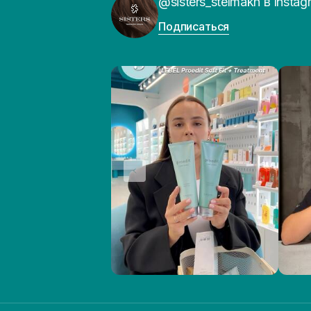
@sisters_stelmakh в Instag
Подписаться