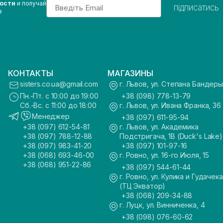
Email
вости
и получай
підписатись
з
КОНТАКТЫ
МАГАЗИНЫ
sisters.co.ua@gmail.com
г. Львов, ул. Степана Бандеры
Пн.-Пт. с 10:00 до 19:00
+38 (098) 778-13-79
Сб.-Вс. с 11:00 до 18:00
г. Львов, ул. Ивана Франка, 36
Менеджер
+38 (097) 611-95-94
+38 (097) 612-54-81
г. Львов, ул. Академика
+38 (097) 788-12-88
Подстригача, 1В (Duck's Lake)
+38 (097) 983-41-20
+38 (097) 101-97-16
+38 (068) 693-46-00
г. Ровно, ул. 16-го Июля, 15
+38 (068) 951-22-86
+38 (097) 544-61-44
г. Ровно, ул. Кулика и Гудачека
(ТЦ Экватор)
+38 (068) 209-34-88
г. Луцк, ул. Винниченка, 4
+38 (098) 076-60-62