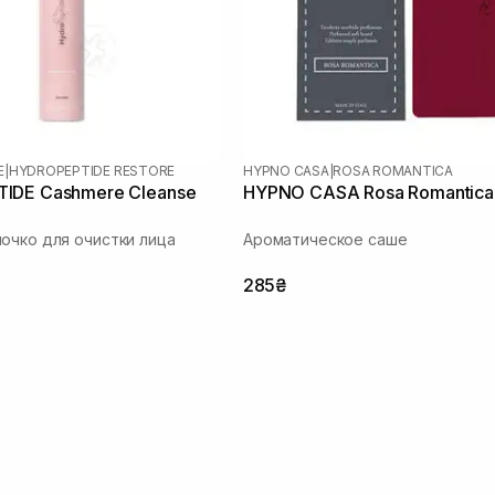
E
|
HYDROPEPTIDE RESTORE
HYPNO CASA
|
ROSA ROMANTICA
IDE Cashmere Cleanse
HYPNO CASA Rosa Romantica
очко для очистки лица
Ароматическое саше
285₴