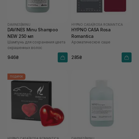
DAVINES
|
MINU
HYPNO CASA
|
ROSA ROMANTICA
DAVINES Minu Shampoo
HYPNO CASA Rosa
NEW 250 мл
Romantica
Шампунь для сохранения цвета
Ароматическое саше
окрашенных волос
946₴
285₴
ПОДАРОК
HYPNO CASA
|
ROSA ROMANTICA
DAVINES
|
MINU