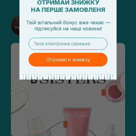
ОТРИМАЙ ЗНИЖКУ
НА ПЕРШЕ ЗАМОВЛЕНЯ
@sisters_stelmakh в Instagram
Твій вітальний бонус вже чекає —
підписуйся
на
наші новини!
Подписаться
email
Отримати знижку