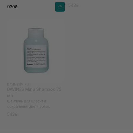
543₴
930₴
DAVINES
|
MINU
DAVINES Minu Shampoo 75
мл
Шампунь для блеска и
сохранения цвета волос
543₴