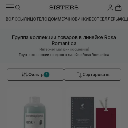
ВОЛОСЫ
ЛИЦО
ТЕЛО
ДОМ
МЕРЧ
НОВИНКИ
БЕСТСЕЛЛЕРЫ
АКЦ
Группа коллекции товаров в линейке Rosa
Romantica
|
Интернет магазин косметики
Группа коллекции товаров в линейке Rosa Romantica
Фильтр
Сортировать
1