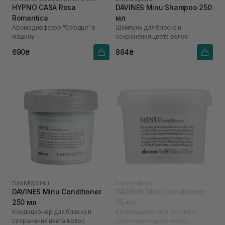
HYPNO CASA Rosa
DAVINES Minu Shampoo 250
Romantica
мл
Аромадиффузор "Сердце" в
Шампунь для блеска и
машину
сохранения цвета волос
690₴
884₴
DAVINES
|
MINU
DAVINES
|
MINU
DAVINES Minu Conditioner
DAVINES Minu Conditioner
250 мл
75 мл
Кондиционер для блеска и
Кондиционер для блеска и
сохранения цвета волос
сохранения цвета волос