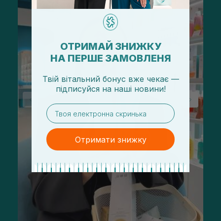
ОТРИМАЙ ЗНИЖКУ
НА ПЕРШЕ ЗАМОВЛЕНЯ
Твій вітальний бонус вже чекає —
підписуйся
на
наші новини!
email
Отримати знижку