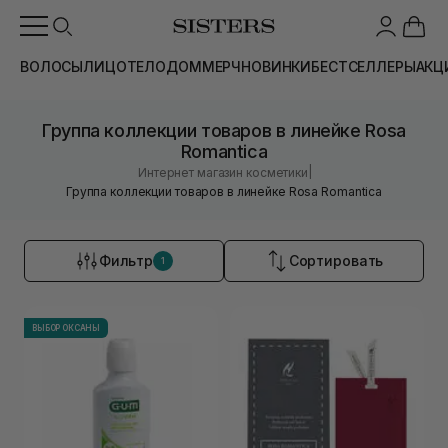
ВОЛОСЫ
ЛИЦО
ТЕЛО
ДОМ
МЕРЧ
НОВИНКИ
БЕСТСЕЛЛЕРЫ
АКЦ
Группа коллекции товаров в линейке Rosa
Romantica
|
Интернет магазин косметики
Группа коллекции товаров в линейке Rosa Romantica
Фильтр
Сортировать
1
ВЫБОР ОКСАНЫ