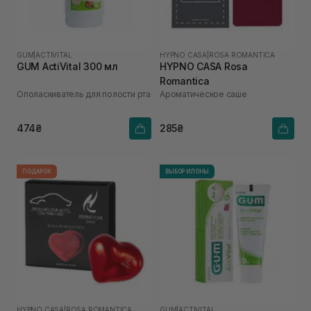
GUM
|
ACTIVITAL
HYPNO CASA
|
ROSA ROMANTICA
GUM ActiVital 300 мл
HYPNO CASA Rosa
Romantica
Ополаскиватель для полости рта
Ароматическое саше
474₴
285₴
ПОДАРОК
ВЫБОР ИЛОНЫ
HYPNO CASA
|
ROSA ROMANTICA
GUM
|
ACTIVITAL