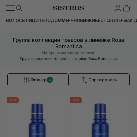
ВОЛОСЫ
ЛИЦО
ТЕЛО
ДОМ
МЕРЧ
НОВИНКИ
БЕСТСЕЛЛЕРЫ
АКЦ
Группа коллекции товаров в линейке Rosa
Romantica
|
Интернет магазин косметики
Группа коллекции товаров в линейке Rosa Romantica
Фильтр
Сортировать
2
-15%
-15%