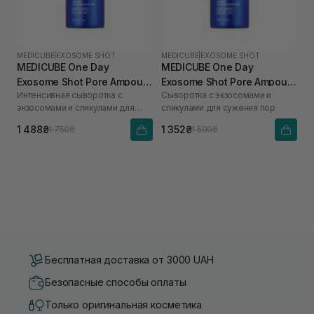
MEDICUBE
|
EXOSOME SHOT
MEDICUBE
|
EXOSOME SHOT
MEDICUBE One Day
MEDICUBE One Day
Exosome Shot Pore Ampoule
Exosome Shot Pore Ampoule
Интенсивная сыворотка с
Сыворотка с экзосомами и
7500 30 мл
2000 30 мл
экзосомами и спикулами для
спикулами для сужения пор
сужения пор
1 488₴
1 352₴
1 750₴
1 590₴
Бесплатная доставка от 3000 UAH
Безопасные способы оплаты
Только оригинальная косметика