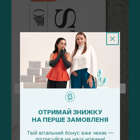
ОТРИМАЙ ЗНИЖКУ
НА ПЕРШЕ ЗАМОВЛЕНЯ
Твій вітальний бонус вже чекає —
підписуйся
на
наші новини!