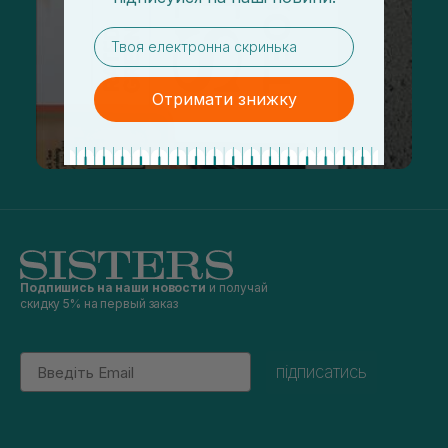
email
Отримати знижку
Подпишись на наши новости
и получай
скидку 5% на первый заказ
Email
підписатись