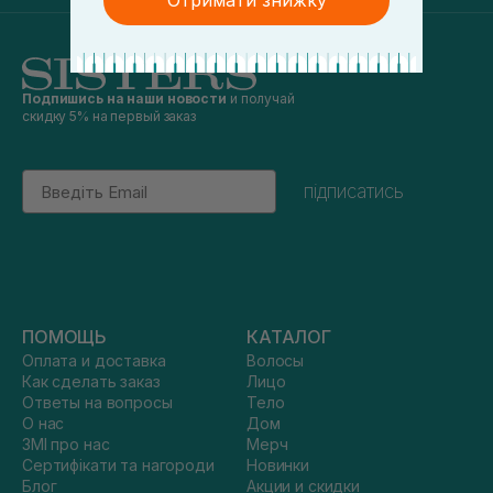
Отримати знижку
Подпишись на наши новости
и получай
скидку 5% на первый заказ
Email
підписатись
ПОМОЩЬ
КАТАЛОГ
Оплата и доставка
Волосы
Как сделать заказ
Лицо
Ответы на вопросы
Тело
О нас
Дом
ЗМІ про нас
Мерч
Сертифікати та нагороди
Новинки
Блог
Акции и скидки