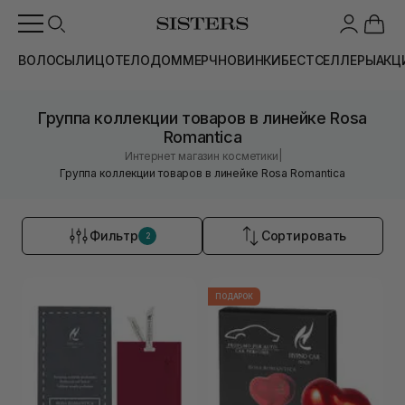
ВОЛОСЫ
ЛИЦО
ТЕЛО
ДОМ
МЕРЧ
НОВИНКИ
БЕСТСЕЛЛЕРЫ
АКЦ
Группа коллекции товаров в линейке Rosa
Romantica
|
Интернет магазин косметики
Группа коллекции товаров в линейке Rosa Romantica
Фильтр
Сортировать
2
ПОДАРОК