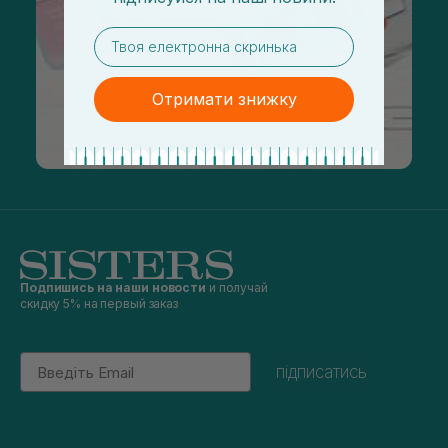
email
Отримати знижку
Подпишись на наши новости
и получай
скидку 5% на первый заказ
Email
підписатись