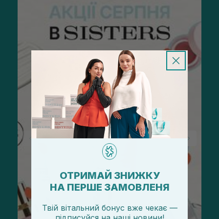
ОТРИМАЙ ЗНИЖКУ
НА ПЕРШЕ ЗАМОВЛЕНЯ
Твій вітальний бонус вже чекає —
підписуйся
на
наші новини!