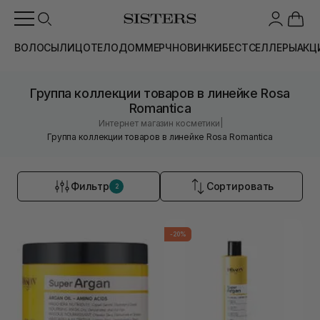
ВОЛОСЫ
ЛИЦО
ТЕЛО
ДОМ
МЕРЧ
НОВИНКИ
БЕСТСЕЛЛЕРЫ
АКЦ
Группа коллекции товаров в линейке Rosa
Romantica
|
Интернет магазин косметики
Группа коллекции товаров в линейке Rosa Romantica
Фильтр
Сортировать
2
-20%