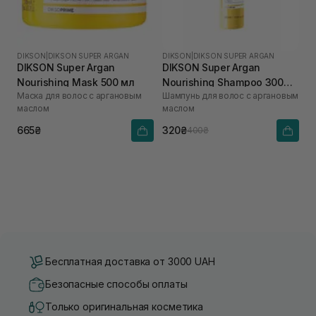
DIKSON
|
DIKSON SUPER ARGAN
DIKSON
|
DIKSON SUPER ARGAN
DIKSON Super Argan
DIKSON Super Argan
Nourishing Mask 500 мл
Nourishing Shampoo 300
Маска для волос с аргановым
Шампунь для волос с аргановым
мл
маслом
маслом
665₴
320₴
400₴
Бесплатная доставка от 3000 UAH
Безопасные способы оплаты
Только оригинальная косметика