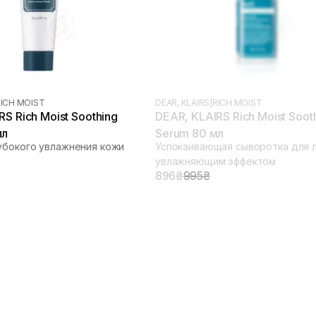
ICH MOIST
DEAR, KLAIRS
|
RICH MOIST
S Rich Moist Soothing
DEAR, KLAIRS Rich Moist Soot
мл
Serum 80 мл
убокого увлажнения кожи
Успокаивающая сыворотка для л
увлажняющим эффектом
896₴
995₴