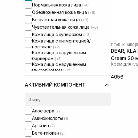
Нормальная кожа лица
(+6)
Обезвоженная кожа лица
(+6)
Возрастная кожа лица
(+3)
Чувствительная кожа лица
(+6)
Кожа лица с куперозом
(+3)
Кожа лица с пигментацией/
DEAR, KLAIRS
|
R
постакне
(+2)
DEAR, KLAIR
Кожа лица с нарушенным
Cream 20 
барьером
(+5)
Крем для гл
Кожа лица с нарушенным
микробиомом
(+3)
Увлажняющие сыворотки для лица
405₴
(+1)
АКТИВНИЙ КОМПОНЕНТ
Алое вера
(2)
Аминокислоты
(1)
Аргинин
(2)
Бета-глюкан
(2)