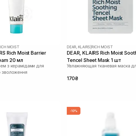
ICH MOIST
DEAR, KLAIRS
|
RICH MOIST
S Rich Moist Barrier
DEAR, KLAIRS Rich Moist Soot
eam 20 мл
Tencel Sheet Mask 1 шт
рем з керамідами для
Увлажняющая тканевая маска дл
о зволоження
170₴
-10%