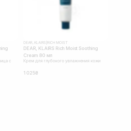
DEAR, KLAIRS
|
RICH MOIST
hing
DEAR, KLAIRS Rich Moist Soothing
Cream 80 мл
ица с
Крем для глубокого увлажнения кожи
1 025₴