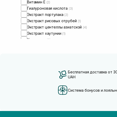
Витамин Е
(2)
Гиалуроновая кислота
(3)
Экстракт портулака
(2)
Экстракт рисовых отрубей
(1)
Экстракт центеллы азиатской
(4)
Экстракт хаутунии
(1)
Керамиды
(2)
Ниацинамид
(1)
Масло жожоба
(2)
Масло ши
(2)
Чайное дерево
(1)
Бесплатная доставка от 3
UAH
Система бонусов и лояльн