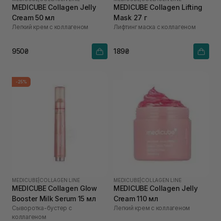
MEDICUBE Collagen Jelly
MEDICUBE Collagen Lifting
Cream 50 мл
Mask 27 г
Легкий крем с коллагеном
Лифтинг маска с коллагеном
950₴
189₴
-25%
MEDICUBE
|
COLLAGEN LINE
MEDICUBE
|
COLLAGEN LINE
MEDICUBE Collagen Glow
MEDICUBE Collagen Jelly
Booster Milk Serum 15 мл
Cream 110 мл
Сыворотка-бустер с
Легкий крем с коллагеном
коллагеном