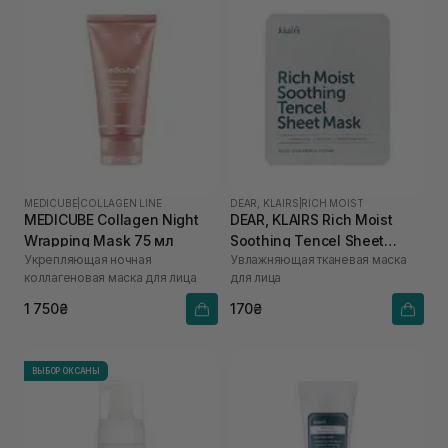
MEDICUBE
|
COLLAGEN LINE
DEAR, KLAIRS
|
RICH MOIST
MEDICUBE Collagen Night
DEAR, KLAIRS Rich Moist
Wrapping Mask 75 мл
Soothing Tencel Sheet
Укрепляющая ночная
Увлажняющая тканевая маска
Mask 1 шт
коллагеновая маска для лица
для лица
1 750₴
170₴
ВЫБОР ОКСАНЫ