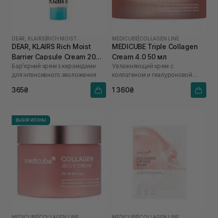
DEAR, KLAIRS
|
RICH MOIST
MEDICUBE
|
COLLAGEN LINE
DEAR, KLAIRS Rich Moist
MEDICUBE Triple Collagen
Barrier Capsule Cream 20
Cream 4.0 50 мл
Бар’єрний крем з керамідами
Увлажняющий крем с
мл
для інтенсивного зволоження
коллагеном и гиалуроновой
кислотой
365₴
1 360₴
ВЫБОР ИЛОНЫ
MEDICUBE
|
COLLAGEN LINE
MEDICUBE
|
COLLAGEN LINE