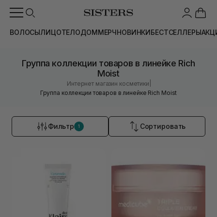
ВОЛОСЫ
ЛИЦО
ТЕЛО
ДОМ
МЕРЧ
НОВИНКИ
БЕСТСЕЛЛЕРЫ
АКЦ
Группа коллекции товаров в линейке Rich
Moist
|
Интернет магазин косметики
Группа коллекции товаров в линейке Rich Moist
Фильтр
Сортировать
1