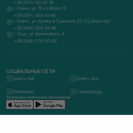
+38 (097) 101-97-16
г. Ровно, ул. 16-го Июля, 15
+38 (097) 544-61-44
г. Ровно, ул. Кулика и Гудачека, 23 (ТЦ Экватор)
+38 (068) 209-34-88
г. Луцк, ул. Винниченка, 4
+38 (098) 076-60-62
СОЦИАЛЬНЫЕ СЕТИ
Sisters Hair
Sisters Skin
Distribution
Cosmetology
Загружайте мобильное приложение