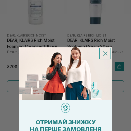
DEAR, KLAIRS
|
RICH MOIST
DEAR, KLAIRS
|
RICH MOIST
DEAR, KLAIRS Rich Moist
DEAR, KLAIRS Rich Moist
Foaming Cleanser 100 мл
Soothing Cream 20 мл
Пенка для умывания
Крем для глубокого увлажнения
кожи
870₴
405₴
Показать больше
←
1
2
→
ОТРИМАЙ ЗНИЖКУ
НА ПЕРШЕ ЗАМОВЛЕНЯ