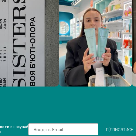
Email
вости
и получай
підписатись
з