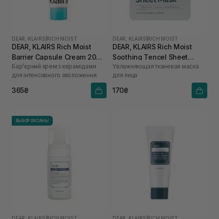
DEAR, KLAIRS
|
RICH MOIST
DEAR, KLAIRS
|
RICH MOIST
DEAR, KLAIRS Rich Moist
DEAR, KLAIRS Rich Moist
Barrier Capsule Cream 20
Soothing Tencel Sheet
Бар’єрний крем з керамідами
Увлажняющая тканевая маска
мл
Mask 1 шт
для інтенсивного зволоження
для лица
365₴
170₴
ВЫБОР ОКСАНЫ
DEAR, KLAIRS
|
RICH MOIST
DEAR, KLAIRS
|
RICH MOIST