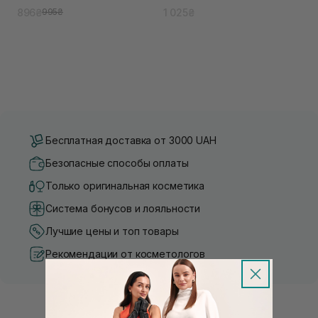
896₴
1 025₴
995₴
Бесплатная доставка от 3000 UAH
Безопасные способы оплаты
Только оригинальная косметика
Система бонусов и лояльности
Лучшие цены и топ товары
Рекомендации от косметологов