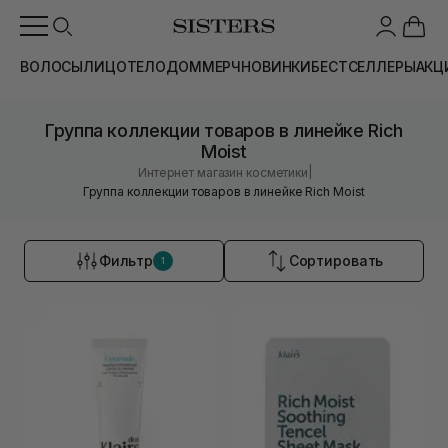
ВОЛОСЫ
ЛИЦО
ТЕЛО
ДОМ
МЕРЧ
НОВИНКИ
БЕСТСЕЛЛЕРЫ
АКЦ
Группа коллекции товаров в линейке Rich
Moist
|
Интернет магазин косметики
Группа коллекции товаров в линейке Rich Moist
Фильтр
Сортировать
1