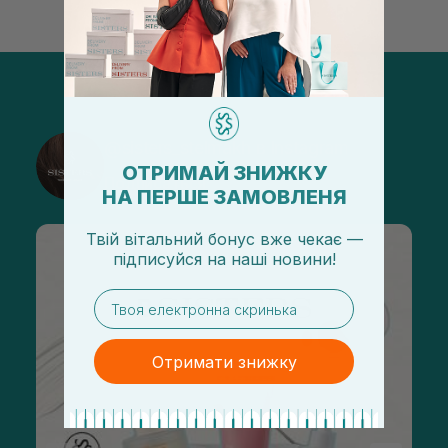
@sisters_stelmakh в Instagram
ОТРИМАЙ ЗНИЖКУ
Подписаться
НА ПЕРШЕ ЗАМОВЛЕНЯ
Твій вітальний бонус вже чекає —
підписуйся
на
наші новини!
email
Отримати знижку