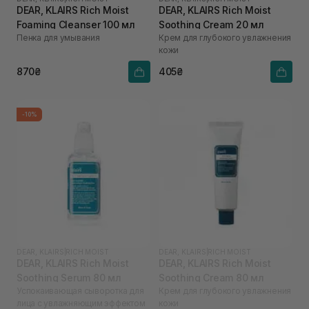
DEAR, KLAIRS Rich Moist
DEAR, KLAIRS Rich Moist
Foaming Cleanser 100 мл
Soothing Cream 20 мл
Пенка для умывания
Крем для глубокого увлажнения
кожи
870₴
405₴
-10%
DEAR, KLAIRS
|
RICH MOIST
DEAR, KLAIRS
|
RICH MOIST
DEAR, KLAIRS Rich Moist
DEAR, KLAIRS Rich Moist
Soothing Serum 80 мл
Soothing Cream 80 мл
Успокаивающая сыворотка для
Крем для глубокого увлажнения
лица с увлажняющим эффектом
кожи