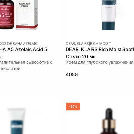
COS DE BAHA AZELAIC
DEAR, KLAIRS
|
RICH MOIST
A A5 Azelaic Acid 5
DEAR, KLAIRS Rich Moist Soot
мл
Cream 20 мл
алительная сыворотка с
Крем для глубокого увлажнения
 кислотой
405₴
-30%