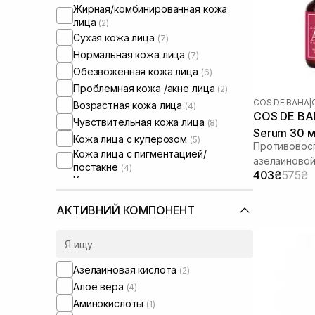
Жирная/комбинированная кожа
лица
(2)
Сухая кожа лица
(7)
Нормальная кожа лица
(7)
Обезвоженная кожа лица
(6)
Проблемная кожа /акне лица
(2)
COS DE BAHA
|
Возрастная кожа лица
(4)
COS DE BAH
Чувствительная кожа лица
(8)
Serum 30 
Кожа лица с куперозом
(5)
Противовосп
Кожа лица с пигментацией/
азелаиновой
постакне
(4)
403₴
575₴
Кожа лица с расширенными порами
(1)
Кожа лица с нарушенным
АКТИВНИЙ КОМПОНЕНТ
барьером
(5)
Кожа лица с нарушенным
микробиомом
(3)
Сыворотки от комедонов
(2)
Азелаиновая кислота
(2)
Сыворотки от постакне
(2)
Алое вера
(4)
Увлажняющие сыворотки для лица
Аминокислоты
(1)
(1)