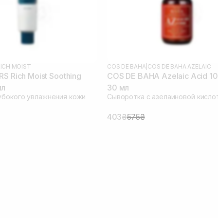
ICH MOIST
COS DE BAHA
|
COS DE BAHA AZELAIC
S Rich Moist Soothing
COS DE BAHA Azelaic Acid 1
мл
30 мл
убокого увлажнения кожи
Сыворотка с азелаиновой кисло
403₴
575₴