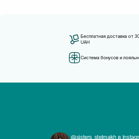
Бесплатная доставка от 3
UAH
Система бонусов и лояльн
@sisters_stelmakh в Instag