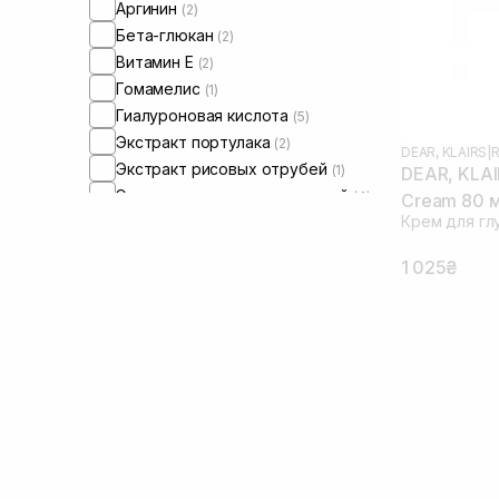
Аргинин
(2)
Бета-глюкан
(2)
Витамин Е
(2)
Гомамелис
(1)
Гиалуроновая кислота
(5)
Экстракт портулака
(2)
DEAR, KLAIRS
|
R
Экстракт рисовых отрубей
(1)
DEAR, KLAIR
Экстракт центеллы азиатской
(4)
Cream 80 
Крем для гл
Экстракт хаутунии
(1)
Керамиды
(2)
1 025₴
Ниацинамид
(3)
Масло жожоба
(2)
Масло ши
(2)
Пантенол
(1)
Чайное дерево
(1)