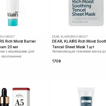
ICH MOIST
DEAR, KLAIRS
|
RICH MOIST
S Rich Moist Barrier
DEAR, KLAIRS Rich Moist Soot
eam 20 мл
Tencel Sheet Mask 1 шт
рем з керамідами для
Увлажняющая тканевая маска дл
о зволоження
170₴