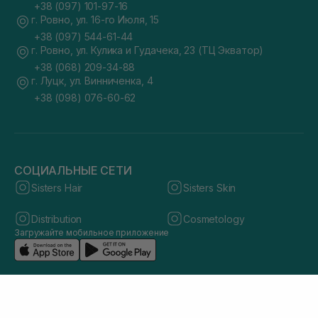
+38 (097) 101-97-16
г. Ровно, ул. 16-го Июля, 15
+38 (097) 544-61-44
г. Ровно, ул. Кулика и Гудачека, 23 (ТЦ Экватор)
+38 (068) 209-34-88
г. Луцк, ул. Винниченка, 4
+38 (098) 076-60-62
СОЦИАЛЬНЫЕ СЕТИ
Sisters Hair
Sisters Skin
Distribution
Cosmetology
Загружайте мобильное приложение