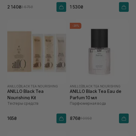
2 140₴
1 530₴
2 675₴
-20%
ANILLO
|
BLACK TEA NOURISHING
ANILLO
|
BLACK TEA NOURISHING
ANILLO Black Tea
ANILLO Black Tea Eau de
Nourishing Kit
Parfum 10 мл
Тестеры средств
Парфюмерная вода
165₴
876₴
1 095₴