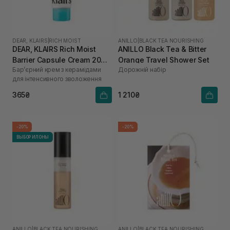
DEAR, KLAIRS
|
RICH MOIST
ANILLO
|
BLACK TEA NOURISHING
DEAR, KLAIRS Rich Moist
ANILLO Black Tea & Bitter
Barrier Capsule Cream 20
Orange Travel Shower Set
Бар’єрний крем з керамідами
Дорожній набір
мл
для інтенсивного зволоження
365₴
1 210₴
-20%
-20%
ВЫБОР ИЛОНЫ
ANILLO
|
BLACK TEA NOURISHING
ANILLO
|
BLACK TEA NOURISHING