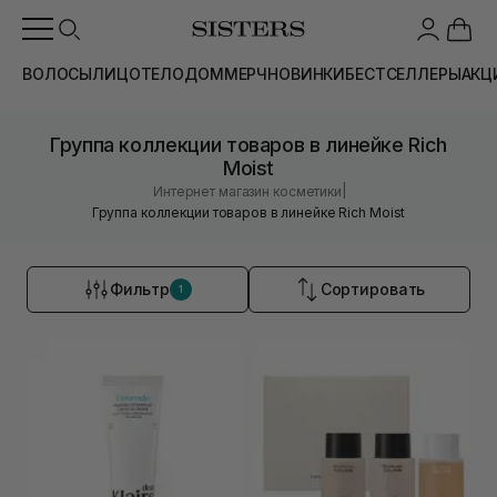
ВОЛОСЫ
ЛИЦО
ТЕЛО
ДОМ
МЕРЧ
НОВИНКИ
БЕСТСЕЛЛЕРЫ
АКЦ
Группа коллекции товаров в линейке Rich
Moist
|
Интернет магазин косметики
Группа коллекции товаров в линейке Rich Moist
Фильтр
Сортировать
1