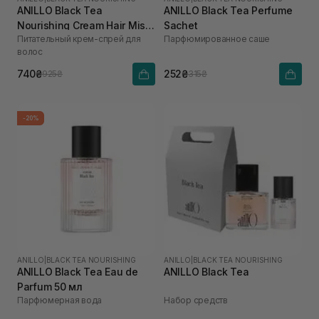
ANILLO Black Tea
ANILLO Black Tea Perfume
Nourishing Cream Hair Mist
Sachet
Питательный крем-спрей для
Парфюмированное саше
для зволоження та
волос
розгладження волосся 70
мл
740₴
252₴
925₴
315₴
-20%
ANILLO
|
BLACK TEA NOURISHING
ANILLO
|
BLACK TEA NOURISHING
ANILLO Black Tea Eau de
ANILLO Black Tea
Parfum 50 мл
Парфюмерная вода
Набор средств