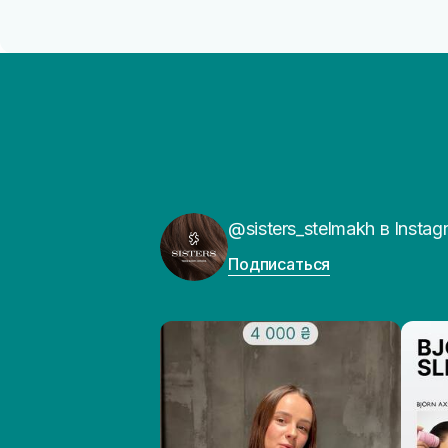
@sisters_stelmakh в Instag
Подписаться