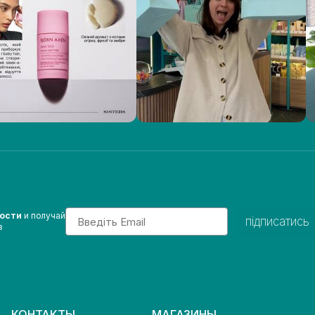
Email
вости
и получай
підписатись
з
КОНТАКТЫ
МАГАЗИНЫ