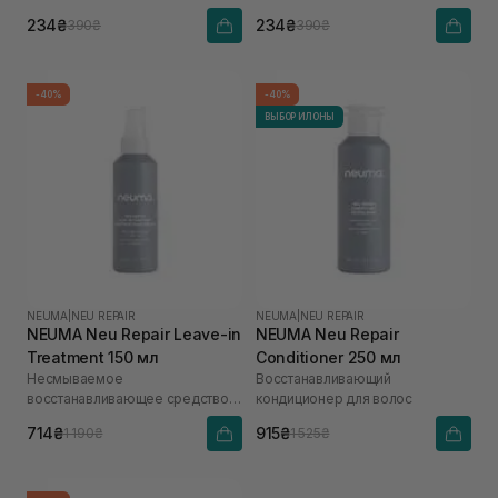
234₴
234₴
390₴
390₴
-40%
-40%
ВЫБОР ИЛОНЫ
NEUMA
|
NEU REPAIR
NEUMA
|
NEU REPAIR
NEUMA Neu Repair Leave-in
NEUMA Neu Repair
Treatment 150 мл
Conditioner 250 мл
Несмываемое
Восстанавливающий
восстанавливающее средство
кондиционер для волос
для волос
714₴
915₴
1 190₴
1 525₴