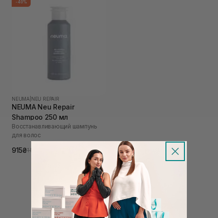
-40%
NEUMA
|
NEU REPAIR
NEUMA Neu Repair
Shampoo 250 мл
Восстанавливающий шампунь
для волос
915₴
1 525₴