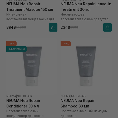
NEUMA Neu Repair
NEUMA Neu Repair Leave-in
Treatment Masque 150 мл
Treatment 30 мл
Интенсивная
Несмывающее
восстанавливающая маска для
восстанавливающее средство
волос
для волос
894₴
234₴
1 490₴
390₴
-40%
-40%
ВЫБОР ИЛОНЫ
NEUMA
|
NEU REPAIR
NEUMA
|
NEU REPAIR
NEUMA Neu Repair
NEUMA Neu Repair
Conditioner 30 мл
Shampoo 30 мл
Восстанавливающий
Восстанавливающий шампунь
кондиционер для волос
для волос