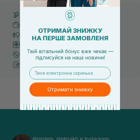
Бесплатная доставка от 3000 UAH
Безопасные способы оплаты
ОТРИМАЙ ЗНИЖКУ
Только оригинальная косметика
НА ПЕРШЕ ЗАМОВЛЕНЯ
Система бонусов и лояльности
Твій вітальний бонус вже чекає —
Лучшие цены и топ товары
підписуйся
на
наші новини!
Рекомендации от косметологов
email
Отримати знижку
@sisters_stelmakh в Instagram