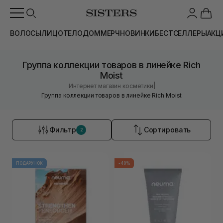
ВОЛОСЫ
ЛИЦО
ТЕЛО
ДОМ
МЕРЧ
НОВИНКИ
БЕСТСЕЛЛЕРЫ
АКЦ
Группа коллекции товаров в линейке Rich
Moist
|
Интернет магазин косметики
Группа коллекции товаров в линейке Rich Moist
Фильтр
Сортировать
2
ПОДАРУНОК
-40%