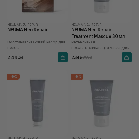
NEUMA
|
NEU REPAIR
NEUMA
|
NEU REPAIR
NEUMA Neu Repair
NEUMA Neu Repair
Treatment Masque 30 мл
Восстанавливающий набор для
Интенсивная
волос
восстанавливающая маска для
волос
2 440₴
234₴
390₴
-40%
-40%
NEUMA
|
NEU REPAIR
NEUMA
|
NEU REPAIR