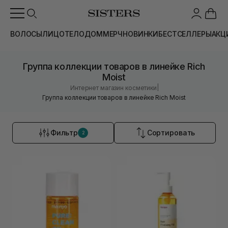
ВОЛОСЫ
ЛИЦО
ТЕЛО
ДОМ
МЕРЧ
НОВИНКИ
БЕСТСЕЛЛЕРЫ
АКЦ
Группа коллекции товаров в линейке Rich
Moist
|
Интернет магазин косметики
Группа коллекции товаров в линейке Rich Moist
Фильтр
Сортировать
2